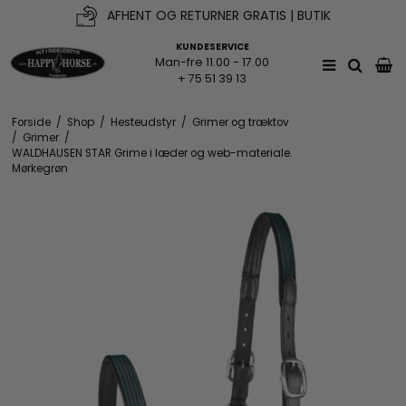
AFHENT OG RETURNER GRATIS | BUTIK
KUNDESERVICE
Man-fre 11.00 - 17.00
+ 75 51 39 13
Forside
/
Shop
/
Hesteudstyr
/
Grimer og træktov
/
Grimer
/
WALDHAUSEN STAR Grime i læder og web-materiale.
Mørkegrøn