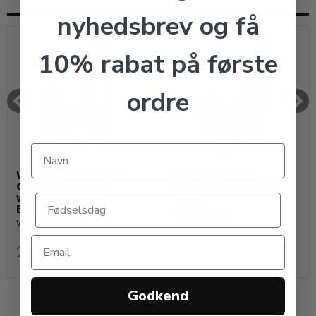
nyhedsbrev og få
10% rabat på første
ordre
WALDHAUSEN STAR
WALDHAUSEN
Grime i læder og
ALCANTARA Grime.
web-materiale.
Navy
Brun/Rosegold
Waldhausen
Waldhausen
279,00 DKK
129,00 DKK
Godkend