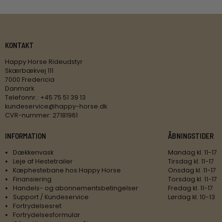
KONTAKT
Happy Horse Rideudstyr
Skærbækvej 111
7000 Fredericia
Danmark
Telefonnr.
:
+45 75 51 39 13
kundeservice@happy-horse.dk
CVR-nummer
:
27181961
INFORMATION
ÅBNINGSTIDER
Dækkenvask
Mandag kl. 11-17
Leje af Hestetrailer
Tirsdag kl. 11-17
Kæphestebane hos Happy Horse
Onsdag kl. 11-17
Finansiering
Torsdag kl. 11-17
Handels- og abonnementsbetingelser
Fredag kl. 11-17
Support / Kundeservice
Lørdag kl. 10-13
Fortrydelsesret
Fortrydelsesformular