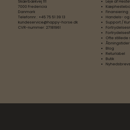
Skærbækvej 111
Leje af Heste
7000 Fredericia
Kæphesteba
Danmark
Finansiering
Telefonnr.
:
+45 75 51 39 13
Handels- og
kundeservice@happy-horse.dk
Support / Ku
CVR-nummer
:
27181961
Fortrydelses
Fortrydelses
Ofte stilled
Åbningstider
Blog
Returlabel
Butik
Nyhedsbrevs