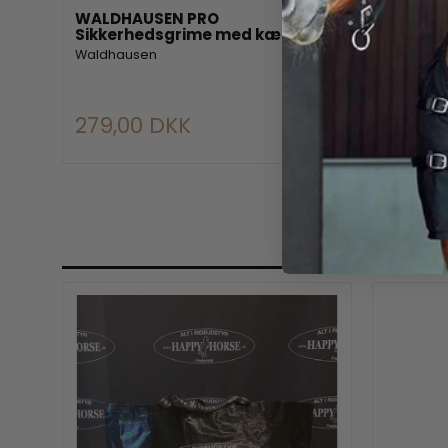
WALDHAUSEN PRO
Kingsla
Sikkerhedsgrime med kæde
Kingsland
Waldhausen
279,00 DKK
449,0
R
%