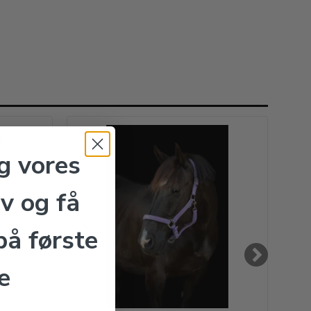
g vores
v og få
å første
e