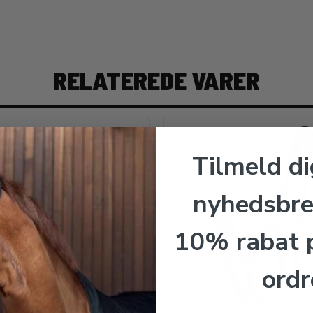
RELATEREDE VARER
Tilmeld di
nyhedsbre
10% rabat p
ordr