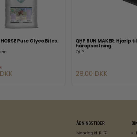
HORSE Pure Glyco Bites.
QHP BUN MAKER. Hjælp til
håropsætning
orse
QHP
K
 DKK
29,00 DKK
ÅBNINGSTIDER
DI
Mandag kl. 11-17