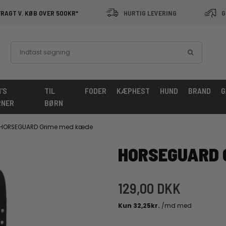
FRAGT V. KØB OVER 500KR*
HURTIG LEVERING
G
'S
TIL
FODER
KÆPHEST
HUND
BRAND
G
RNER
BØRN
HORSEGUARD Grime med kæde
HORSEGUARD 
129,00 DKK