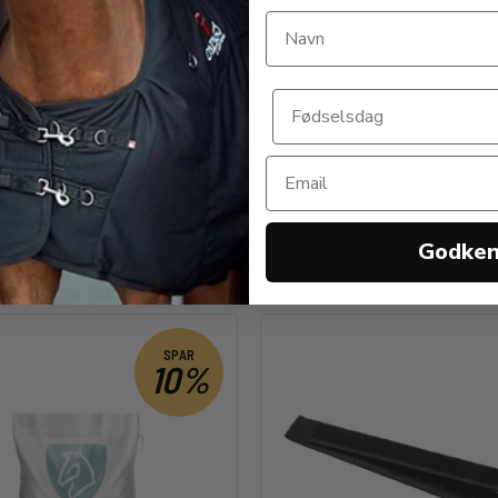
nd Classic Grime. Sort
CATAGO NAME Grime.
Monument/sølvgrå
Catago
0 DKK
199,00 DKK
ANDRE KØBTE OGSÅ
Godke
SPAR
10%