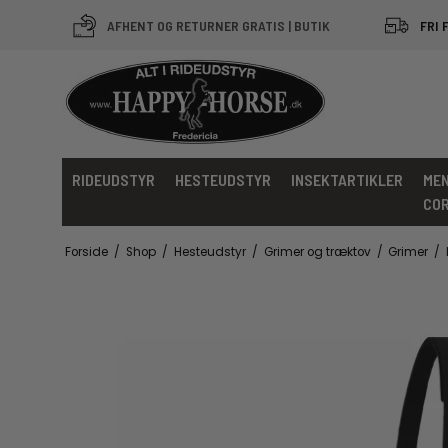
AFHENT OG RETURNER GRATIS | BUTIK
FRI 
RIDEUDSTYR
HESTEUDSTYR
INSEKTARTIKLER
MEN
CO
Forside
/
Shop
/
Hesteudstyr
/
Grimer og træktov
/
Grimer
/