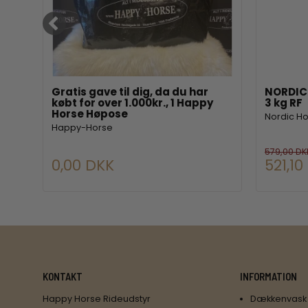
lm.
Gratis gave til dig, da du har
NORDIC 
købt for over 1.000kr., 1 Happy
3 kg RF
Horse Høpose
Nordic H
Happy-Horse
579,00 DK
0,00 DKK
521,10
KONTAKT
INFORMATION
Happy Horse Rideudstyr
Dækkenvask