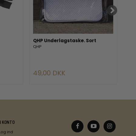
QHP Underlagstaske. Sort
ELT
QHP
ELT
399,
49,00 DKK
31
N KONTO
Log ind