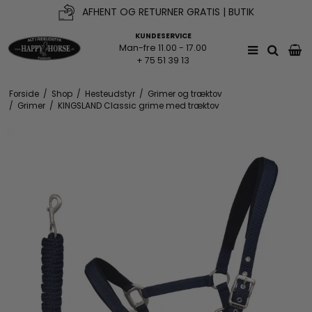
AFHENT OG RETURNER GRATIS | BUTIK
KUNDESERVICE
Man-fre 11.00 - 17.00
+ 75 51 39 13
Forside
/
Shop
/
Hesteudstyr
/
Grimer og træktov
/
Grimer
/
KINGSLAND Classic grime med træktov