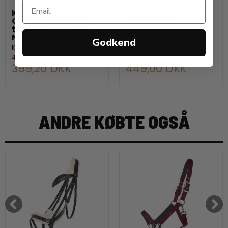
KINGSLAND LUCCA
Kingsland Classic
Cooling grime med
Grime. Sort
tilhørende træktov.
Kingsland
Navy
Godkend
Kingsland
499,00 DKK
399,20 DKK
449,00 DKK
ANDRE KØBTE OGSÅ