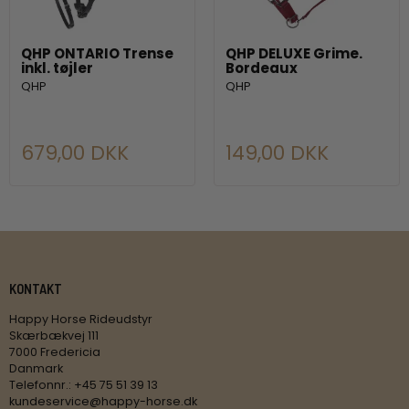
QHP ONTARIO Trense
QHP DELUXE Grime.
inkl. tøjler
Bordeaux
QHP
QHP
679,00 DKK
149,00 DKK
KONTAKT
Happy Horse Rideudstyr
Skærbækvej 111
7000 Fredericia
Danmark
Telefonnr.
:
+45 75 51 39 13
kundeservice@happy-horse.dk