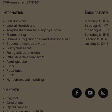
CVR-nummer
:
27181961
INFORMATION
ÅBNINGSTIDER
Dækkenvask
Mandag kl. 11-17
Leje af Hestetrailer
Tirsdag kl. 11-17
Kæphestebane hos Happy Horse
Onsdag kl. 11-17
Finansiering
Torsdag kl. 11-17
Handels- og abonnementsbetingelser
Fredag kl. 11-17
Support / Kundeservice
Lørdag kl. 10-13
Fortrydelsesret
Fortrydelsesformular
Ofte stillede spørgsmål
Åbningstider
Blog
Returlabel
Butik
Nyhedsbrevstilmelding
DIN KONTO
Log ind
Ønskeliste
Opret bruger
Ansøg om bruger (B2B)