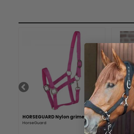
HORSEGUARD Nylon grime
WALDHA
grime
HorseGuard
Waldhau