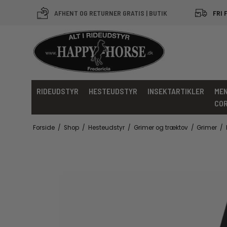
AFHENT OG RETURNER GRATIS | BUTIK
FRI 
RIDEUDSTYR
HESTEUDSTYR
INSEKTARTIKLER
MEN
CO
Forside
/
Shop
/
Hesteudstyr
/
Grimer og træktov
/
Grimer
/