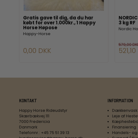
.
Gratis gave til dig, da du har
NORDIC 
købt for over 1.000kr., 1 Happy
3 kg RF
Horse Høpose
Nordic H
Happy-Horse
579,00 DK
0,00 DKK
521,10
KONTAKT
INFORMATION
Happy Horse Rideudstyr
Dækkenvask
Skærbækvej 111
Leje af Heste
7000 Fredericia
Kæphesteba
Danmark
Finansiering
Telefonnr.
:
+45 75 51 39 13
Handels- og