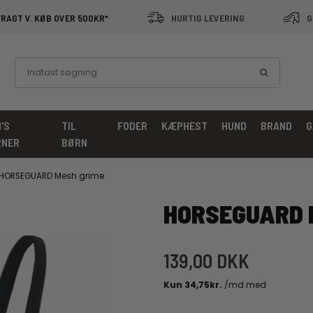
FRAGT V. KØB OVER 500KR*
HURTIG LEVERING
G
'S
TIL
FODER
KÆPHEST
HUND
BRAND
G
RNER
BØRN
HORSEGUARD Mesh grime
HORSEGUARD 
139,00 DKK