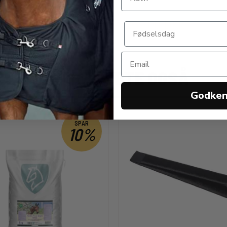
0 DKK
269,00 DKK
ANDRE KØBTE OGSÅ
Godke
SPAR
10%