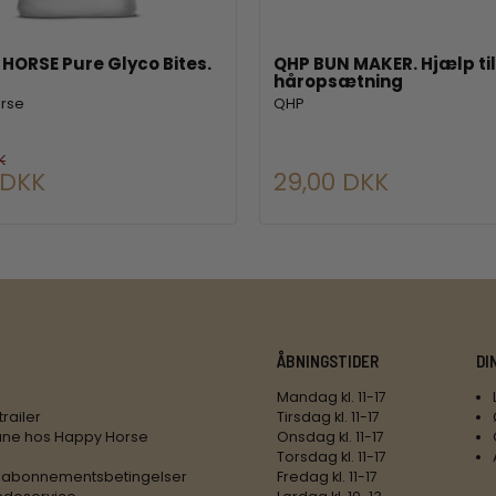
HORSE Pure Glyco Bites.
QHP BUN MAKER. Hjælp til
håropsætning
orse
QHP
K
 DKK
29,00 DKK
ÅBNINGSTIDER
DI
Mandag kl. 11-17
trailer
Tirsdag kl. 11-17
ne hos Happy Horse
Onsdag kl. 11-17
Torsdag kl. 11-17
 abonnementsbetingelser
Fredag kl. 11-17