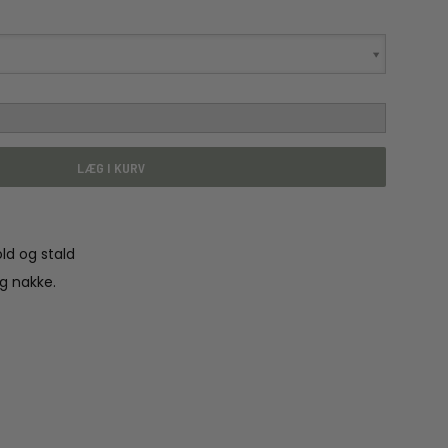
LÆG I KURV
old og stald
g nakke.