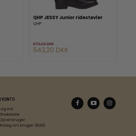
QHP JESSY Junior ridestøvler
ELT
QHP
ELT
679,00 DKK
399,
543,20 DKK
31
N KONTO
Log ind
Ønskeliste
Opret bruger
Ansøg om bruger (B2B)