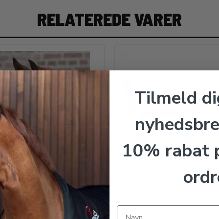
RELATEREDE VARER
Tilmeld di
nyhedsbre
10% rabat p
ordr
USEN PREMIUM Soft
Catago grime
Catago
sen
Forskellige farver og størrelser.