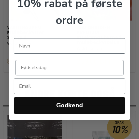
10% rabat på første
ordre
WALDHAUSEN
WALDHAUSEN
Mulebeskytter.
PREMIUM
Sølvgrå
Insektmaske med
mulebeskyttelse
Waldhausen
Waldhausen
89,00 DKK
239,00 DKK
ANDRE KØBTE OGSÅ
Godkend
SPAR
10%