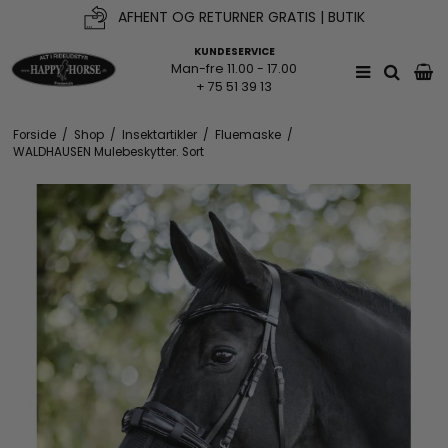
AFHENT OG RETURNER GRATIS | BUTIK
KUNDESERVICE
Man-fre 11.00 - 17.00
+ 75 51 39 13
Forside
/
Shop
/
Insektartikler
/
Fluemaske
/
WALDHAUSEN Mulebeskytter. Sort