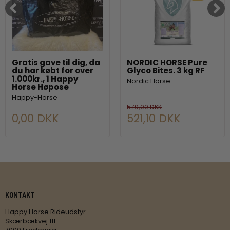
Gratis gave til dig, da
NORDIC HORSE Pure
du har købt for over
Glyco Bites. 3 kg RF
1.000kr., 1 Happy
Nordic Horse
Horse Høpose
Happy-Horse
579,00 DKK
0,00 DKK
521,10 DKK
KONTAKT
Happy Horse Rideudstyr
Skærbækvej 111