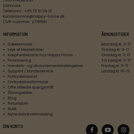
7000 Fredericia
Danmark
Telefonnr.
:
+45 75 51 39 13
kundeservice@happy-horse.dk
CVR-nummer
:
27181961
INFORMATION
ÅBNINGSTIDER
Dækkenvask
Mandag kl. 11-17
Leje af Hestetrailer
Tirsdag kl. 11-17
Kæphestebane hos Happy Horse
Onsdag kl. 11-17
Finansiering
Torsdag kl. 11-17
Handels- og abonnementsbetingelser
Fredag kl. 11-17
Support / Kundeservice
Lørdag kl. 10-13
Fortrydelsesret
Fortrydelsesformular
Ofte stillede spørgsmål
Åbningstider
Blog
Returlabel
Butik
Nyhedsbrevstilmelding
DIN KONTO