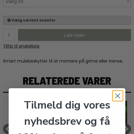
Vælg Str.
Vælg variant ovenfor
LÆG I KURV
Tilføj til ønskeliste
Smart mulebeskytter til at montere på grime eller trense.
RELATEREDE VARER
Tilmeld dig vores
nyhedsbrev og få