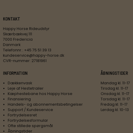
KONTAKT
Happy Horse Rideudstyr
Skærbækvej 111
7000 Fredericia
Danmark
Telefonnr.
:
+45 75 51 39 13
kundeservice@happy-horse.dk
CVR-nummer
:
27181961
INFORMATION
ÅBNINGSTIDER
Dækkenvask
Mandag kl. 11-17
Leje af Hestetrailer
Tirsdag kl. 11-17
Kæphestebane hos Happy Horse
Onsdag kl. 11-17
Finansiering
Torsdag kl. 11-17
Handels- og abonnementsbetingelser
Fredag kl. 11-17
Support / Kundeservice
Lørdag kl. 10-13
Fortrydelsesret
Fortrydelsesformular
Ofte stillede spørgsmål
Åbningstider