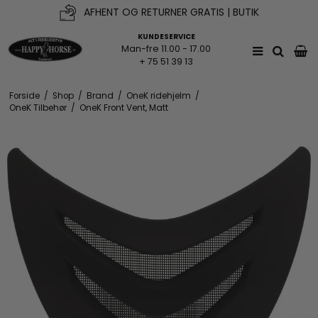
AFHENT OG RETURNER GRATIS | BUTIK
KUNDESERVICE
Man-fre 11.00 - 17.00
+ 75 51 39 13
Forside
/
Shop
/
Brand
/
OneK ridehjelm
/
OneK Tilbehør
/
OneK Front Vent, Matt