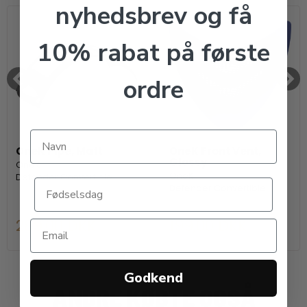
nyhedsbrev og få
10% rabat på første
ordre
OneK Pipe, Matt
OneK Front Vent,
Glossy
OneK
OneK
Defender Convertible
Defender Convertible
289,00 DKK
199,00 DKK
Godkend
ANDRE KØBTE OGSÅ