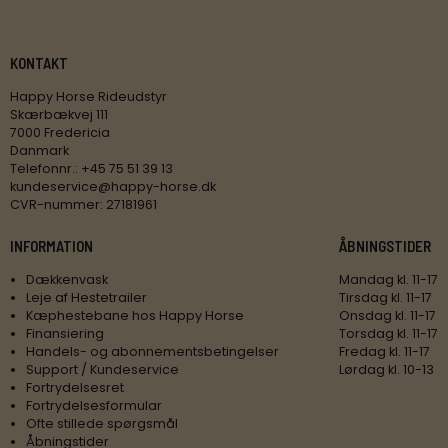
KONTAKT
Happy Horse Rideudstyr
Skærbækvej 111
7000 Fredericia
Danmark
Telefonnr.
:
+45 75 51 39 13
kundeservice@happy-horse.dk
CVR-nummer
:
27181961
INFORMATION
ÅBNINGSTIDER
Dækkenvask
Mandag kl. 11-17
Leje af Hestetrailer
Tirsdag kl. 11-17
Kæphestebane hos Happy Horse
Onsdag kl. 11-17
Finansiering
Torsdag kl. 11-17
Handels- og abonnementsbetingelser
Fredag kl. 11-17
Support / Kundeservice
Lørdag kl. 10-13
Fortrydelsesret
Fortrydelsesformular
Ofte stillede spørgsmål
Åbningstider