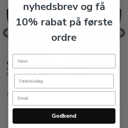
nyhedsbrev og få
10% rabat på første
ordre
OneK Front Vent, Matt
OneK Front Vent,
Metallic
OneK
OneK
Defender Convertible
Defender Convertible
199,00 DKK
199,00 DKK
Godkend
ANDRE KØBTE OGSÅ