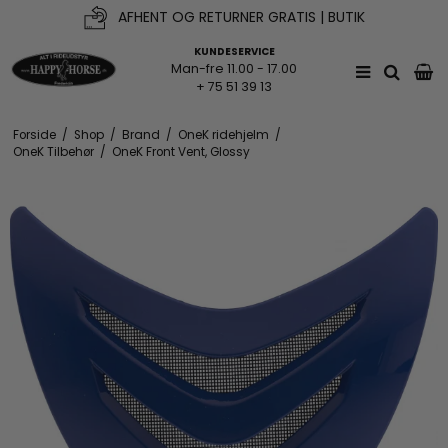
AFHENT OG RETURNER GRATIS | BUTIK
KUNDESERVICE
Man-fre 11.00 - 17.00
+ 75 51 39 13
Forside
/
Shop
/
Brand
/
OneK ridehjelm
/
OneK Tilbehør
/
OneK Front Vent, Glossy