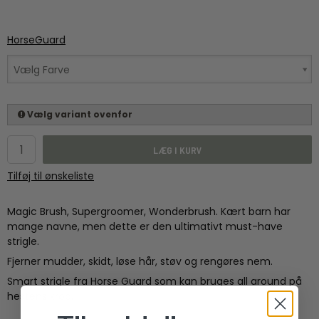
HorseGuard
Vælg Farve
Vælg variant ovenfor
LÆG I KURV
Tilføj til ønskeliste
Magic Brush, Supergroomer, Wonderbrush. Kært barn har
mange navne, men dette er den ultimativt must-have
strigle.
Fjerner mudder, skidt, løse hår, støv og rengøres nem.
Smart strigle fra Horse Guard som kan bruges all around på
hestens krop.