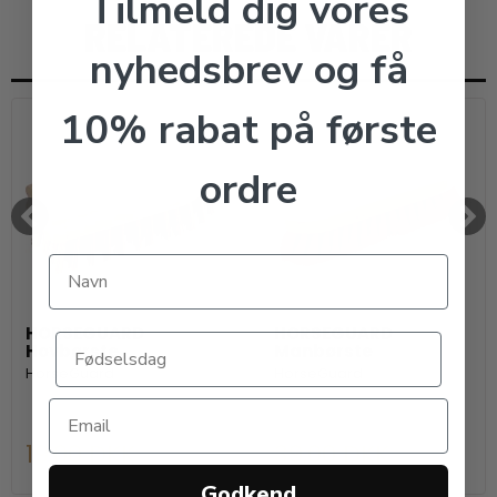
Tilmeld dig vores
RELATEREDE VARER
nyhedsbrev og få
10% rabat på første
ordre
HORSEGUARD
HORSEGUARD
Hovbørste
Manbørste
HorseGuard
HorseGuard
19,00 DKK
39,00 DKK
Godkend