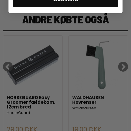
ANDRE KØBTE OGSÅ
HORSEGUARD Easy
WALDHAUSEN
Groomer fældekam.
Hovrenser
12cm bred
Waldhausen
HorseGuard
29,00 DKK
19,00 DKK