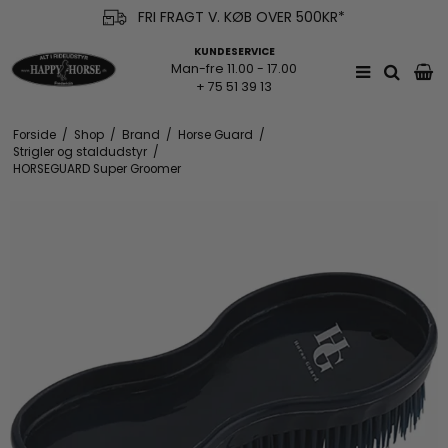
FRI FRAGT V. KØB OVER 500KR*
KUNDESERVICE
Man-fre 11.00 - 17.00
+ 75 51 39 13
Forside
/
Shop
/
Brand
/
Horse Guard
/
Strigler og staldudstyr
/
HORSEGUARD Super Groomer