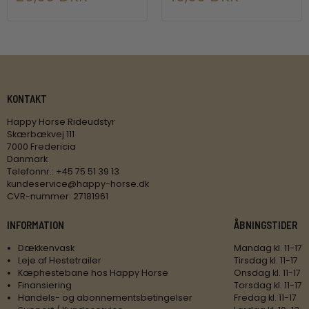
KONTAKT
Happy Horse Rideudstyr
Skærbækvej 111
7000 Fredericia
Danmark
Telefonnr.
:
+45 75 51 39 13
kundeservice@happy-horse.dk
CVR-nummer
:
27181961
INFORMATION
ÅBNINGSTIDER
Dækkenvask
Mandag kl. 11-17
Leje af Hestetrailer
Tirsdag kl. 11-17
Kæphestebane hos Happy Horse
Onsdag kl. 11-17
Finansiering
Torsdag kl. 11-17
Handels- og abonnementsbetingelser
Fredag kl. 11-17