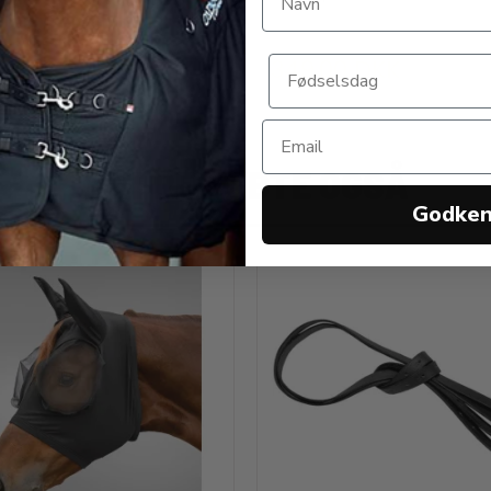
0 DKK
349,00 DKK
ANDRE KØBTE OGSÅ
Godke