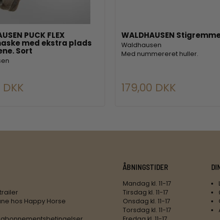
USEN PUCK FLEX
WALDHAUSEN Stigremme 
aske med ekstra plads
Waldhausen
ene. Sort
Med nummereret huller.
sen
0 DKK
179,00 DKK
ÅBNINGSTIDER
DI
Mandag kl. 11-17
trailer
Tirsdag kl. 11-17
ne hos Happy Horse
Onsdag kl. 11-17
Torsdag kl. 11-17
 abonnementsbetingelser
Fredag kl. 11-17