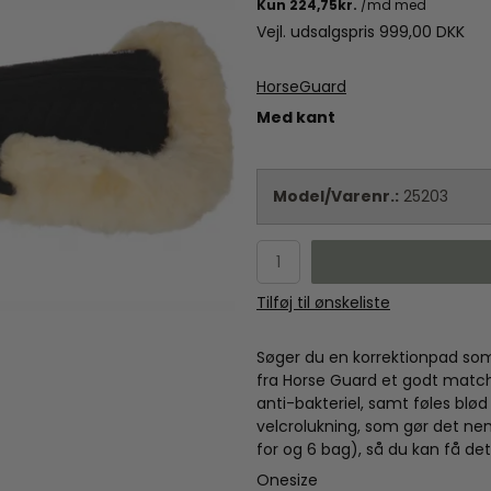
Vejl. udsalgspris 999,00 DKK
HorseGuard
Med kant
Model/Varenr.:
25203
Tilføj til ønskeliste
Søger du en korrektionpad som
fra Horse Guard et godt match
anti-bakteriel, samt føles bl
velcrolukning, som gør det nem
for og 6 bag), så du kan få det r
Onesize