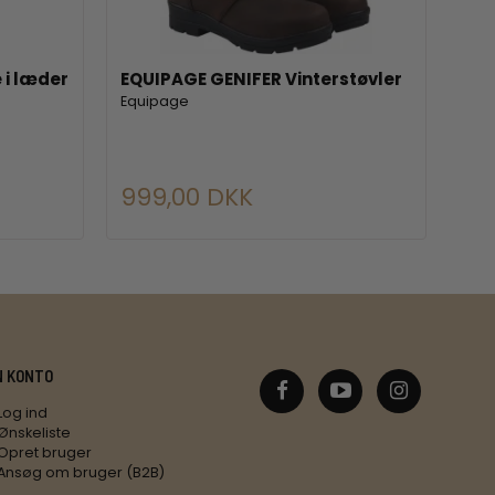
i læder
EQUIPAGE GENIFER Vinterstøvler
WA
Equipage
Wal
Asso
999,00 DKK
9,
N KONTO
Log ind
Ønskeliste
Opret bruger
Ansøg om bruger (B2B)