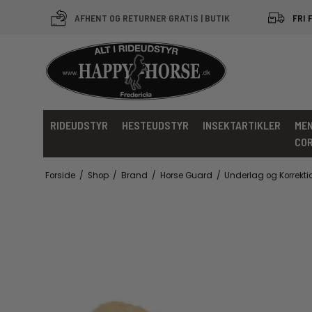
AFHENT OG RETURNER GRATIS | BUTIK
FRI 
RIDEUDSTYR
HESTEUDSTYR
INSEKTARTIKLER
MEN
CO
Forside
/
Shop
/
Brand
/
Horse Guard
/
Underlag og Korrekt