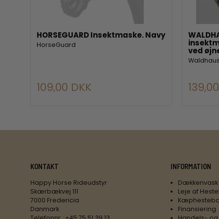
d.
HORSEGUARD Insektmaske. Navy
WALDHA
insektm
HorseGuard
ved øjn
Waldhau
109,00 DKK
139,0
KONTAKT
INFORMATION
Happy Horse Rideudstyr
Dækkenvask
Skærbækvej 111
Leje af Heste
7000 Fredericia
Kæphesteba
Danmark
Finansiering
Telefonnr.
:
+45 75 51 39 13
Handels- og