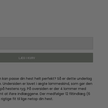
LÆG I KURV
 kan passe din hest helt perfekt? Så er dette underlag
. Undersiden er lavet i ægte lammeskind, som gør den
ød på hestens ryg. På oversiden er der 4 lommer med
t at iføre indlæggene. Der medfølger 12 filtindlæg (6
igtige fit til lige netop din hest.