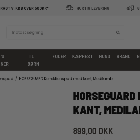
FRAGT V. KØB OVER 500KR*
HURTIG LEVERING
G
'S
TIL
FODER
KÆPHEST
HUND
BRAND
G
RNER
BØRN
ionspad
/
HORSEGUARD Korrektionspad med kant, Medilamb
HORSEGUARD 
KANT, MEDIL
899,00 DKK