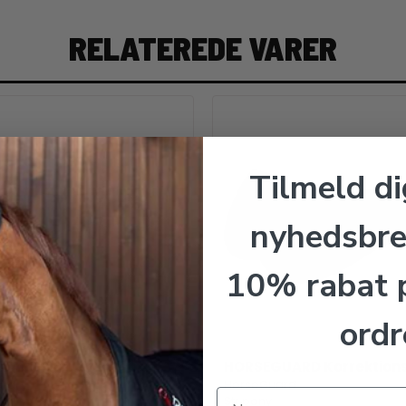
RELATEREDE VARER
Tilmeld di
nyhedsbre
10% rabat p
ordr
UARD Korrektionspad
HORSEGUARD Korrektion
ard
HorseGuard
Str pony