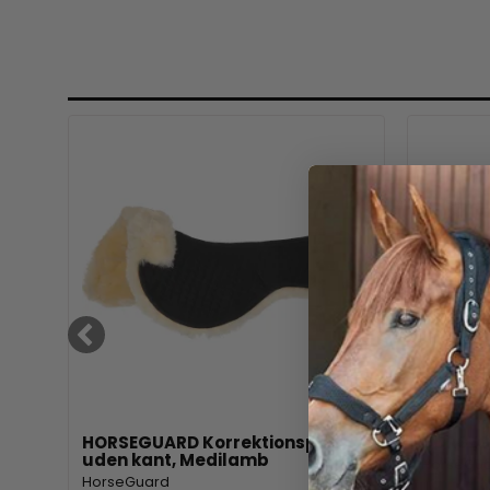
HORSEGUARD Korrektionspad
HORSEG
uden kant, Medilamb
HorseGu
HorseGuard