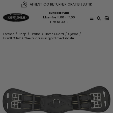
AFHENT OG RETURNER GRATIS | BUTIK
KUNDESERVICE
Man-fre 11.00 - 17.00
+ 75 51 39 13
Forside
/
Shop
/
Brand
/
Horse Guard
/
Gjorde
/
HORSEGUARD Cheval dressur gjord med elastik