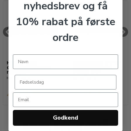
nyhedsbrev og få
10% rabat på første
ordre
HORSEGUARD
HORSEGUARD Cheval
dressurgjord med
lædergjord med
memoryfoam
elastik. Brun
HorseGuard
HorseGuard
449,00 DKK
599,00 DKK
Godkend
ANDRE KØBTE OGSÅ