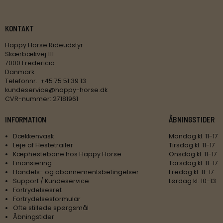
KONTAKT
Happy Horse Rideudstyr
Skærbækvej 111
7000 Fredericia
Danmark
Telefonnr.
:
+45 75 51 39 13
kundeservice@happy-horse.dk
CVR-nummer
:
27181961
INFORMATION
ÅBNINGSTIDER
Dækkenvask
Mandag kl. 11-17
Leje af Hestetrailer
Tirsdag kl. 11-17
Kæphestebane hos Happy Horse
Onsdag kl. 11-17
Finansiering
Torsdag kl. 11-17
Handels- og abonnementsbetingelser
Fredag kl. 11-17
Support / Kundeservice
Lørdag kl. 10-13
Fortrydelsesret
Fortrydelsesformular
Ofte stillede spørgsmål
Åbningstider