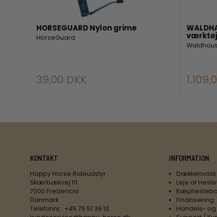
i
HORSEGUARD Nylon grime
WALDHA
værktø
HorseGuard
Waldhau
39,00 DKK
1.109,
KONTAKT
INFORMATION
Happy Horse Rideudstyr
Dækkenvask
Skærbækvej 111
Leje af Heste
7000 Fredericia
Kæphesteba
Danmark
Finansiering
Telefonnr.
:
+45 75 51 39 13
Handels- og