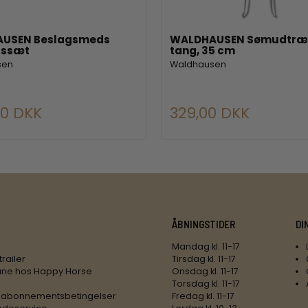
USEN Beslagsmeds
WALDHAUSEN Sømudtræ
jssæt
tang, 35 cm
sen
Waldhausen
00 DKK
329,00 DKK
ÅBNINGSTIDER
DI
Mandag kl. 11-17
trailer
Tirsdag kl. 11-17
ne hos Happy Horse
Onsdag kl. 11-17
Torsdag kl. 11-17
 abonnementsbetingelser
Fredag kl. 11-17