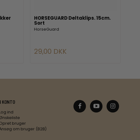
kker
HORSEGUARD Deltaklips. 15cm.
QHP
Sort
med
HorseGuard
QHP
29,00 DKK
63
N KONTO
Log ind
Ønskeliste
Opret bruger
Ansøg om bruger (B2B)