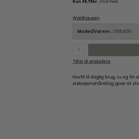
Waldhausen
Model/Varenr.:
606400
Tilføj til ønskeliste
Hovfil til daglig brug, ru og f
støbejernshåndtag giver et stab