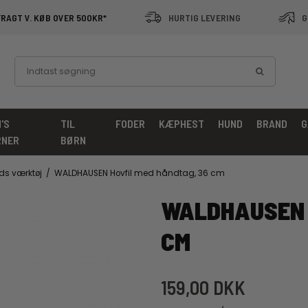
FRAGT V. KØB OVER 500KR*
HURTIG LEVERING
G
'S
TIL
FODER
KÆPHEST
HUND
BRAND
G
RNER
BØRN
s værktøj
/
WALDHAUSEN Hovfil med håndtag, 36 cm
WALDHAUSEN 
CM
159,00 DKK