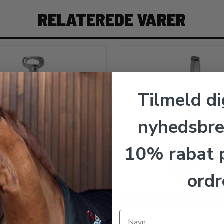
RELATEREDE VARER
Tilmeld di
nyhedsbre
10% rabat p
ordr
USEN Hovtang, 39 cm
WALDHAUSEN Hovkniv m
dobbeltsidet skæreblad,
sen
Waldhausen