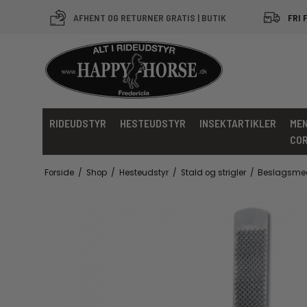
AFHENT OG RETURNER GRATIS | BUTIK
FRI 
RIDEUDSTYR
HESTEUDSTYR
INSEKTARTIKLER
MEN
CO
Forside
/
Shop
/
Hesteudstyr
/
Stald og strigler
/
Beslagsmed