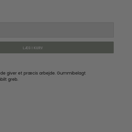
LÆG I KURV
in side giver et præcis arbejde. Gummibelagt
ilt greb.