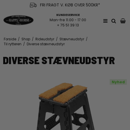
FRI FRAGT V. KØB OVER 500KR*
KUNDESERVICE
Man-fre 11.00 - 17.00
+ 75 51 39 13
Forside
/
Shop
/
Rideudstyr
/
Stævneudstyr
/
Til rytteren
/
Diverse stævneudstyr
DIVERSE STÆVNEUDSTYR
Nyhed