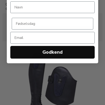
QHP DIAMOND Hårelastik. Sort
QHP
75,00 DKK
VIS PRODUKT
Godkend