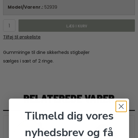
Model/Varenr.:
52939
LÆG I KURV
Tilføj til ønskeliste
Gummiringe til dine sikkerheds stigbøjler
sælges i sæt af 2 ringe.
RELATEREDE VARER
Tilmeld dig vores
nyhedsbrev og få