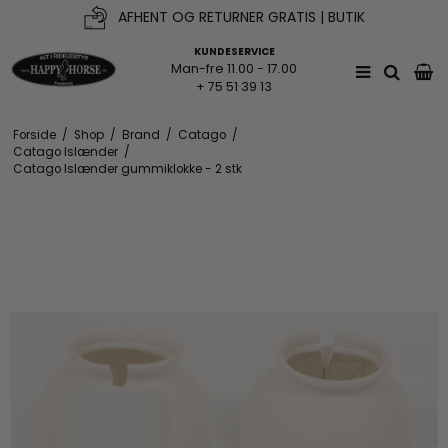
AFHENT OG RETURNER GRATIS | BUTIK
KUNDESERVICE
Man-fre 11.00 - 17.00
+ 75 51 39 13
Forside
/
Shop
/
Brand
/
Catago
/
Catago Islænder
/
Catago Islænder gummiklokke - 2 stk