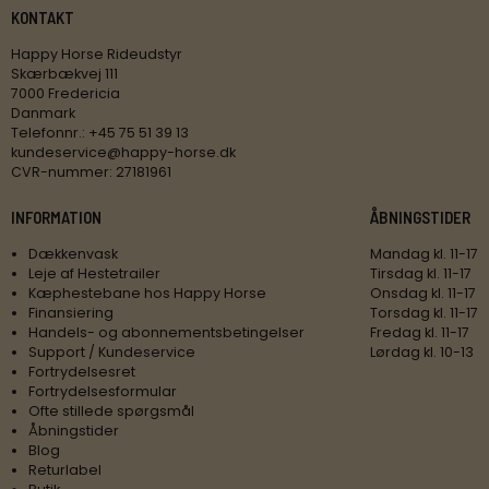
KONTAKT
Happy Horse Rideudstyr
Skærbækvej 111
7000 Fredericia
Danmark
Telefonnr.
:
+45 75 51 39 13
kundeservice@happy-horse.dk
CVR-nummer
:
27181961
INFORMATION
ÅBNINGSTIDER
Dækkenvask
Mandag kl. 11-17
Leje af Hestetrailer
Tirsdag kl. 11-17
Kæphestebane hos Happy Horse
Onsdag kl. 11-17
Finansiering
Torsdag kl. 11-17
Handels- og abonnementsbetingelser
Fredag kl. 11-17
Support / Kundeservice
Lørdag kl. 10-13
Fortrydelsesret
Fortrydelsesformular
Ofte stillede spørgsmål
Åbningstider
Blog
Returlabel