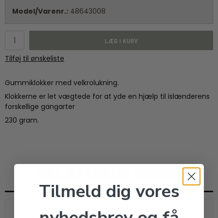
Model/Varenr.:
48643008
LÆG I KURV
Tilføj til ønskeliste
Gummiklokker med velkrolukning.
Klokkerne er let vægtede for at yde en hjælp til islænderens
forskellige gangarter
230 gram.
RELATEREDE VARER
Tilmeld dig vores
nyhedsbrev og få