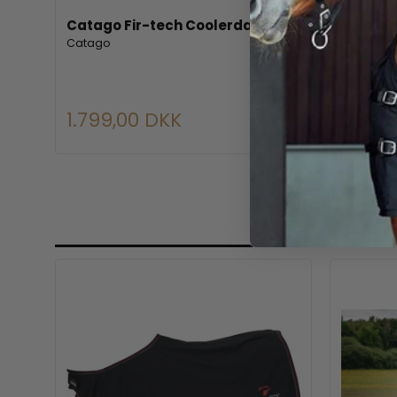
Catago Fir-tech Coolerdækken
CATAGO 
ry
dække
Catago
Catago
1.799,00 DKK
899,0