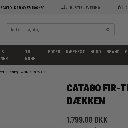
FRAGT V. KØB OVER 500KR*
HURTIG LEVERING
G
'S
TIL
FODER
KÆPHEST
HUND
BRAND
G
RNER
BØRN
ech Healing walker dækken
CATAGO FIR-T
DÆKKEN
1.799,00 DKK