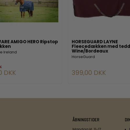
ARE AMIGO HERO Ripstop
HORSEGUARD LAYNE
kken
Fleecedækken med tedd
Wine/Bordeaux
e Ireland
HorseGuard
K
0 DKK
399,00 DKK
ÅBNINGSTIDER
DI
Mandag kl. 11-17