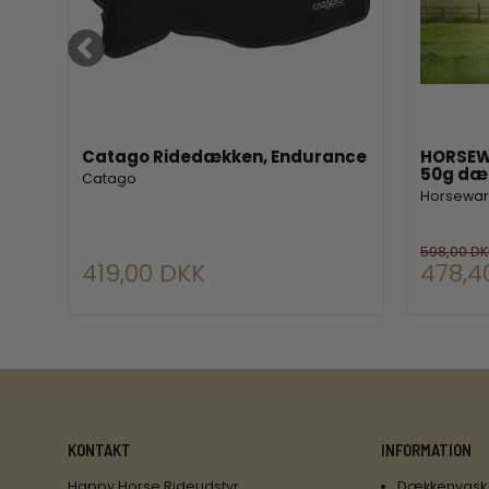
Catago Ridedækken, Endurance
HORSEW
50g dæ
Catago
Horsewar
598,00 DK
419,00 DKK
478,4
KONTAKT
INFORMATION
Happy Horse Rideudstyr
Dækkenvask