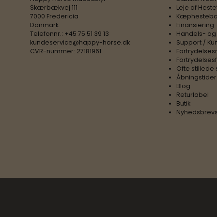
Skærbækvej 111
Leje af Heste
7000 Fredericia
Kæphesteba
Danmark
Finansiering
Telefonnr.
:
+45 75 51 39 13
Handels- og
kundeservice@happy-horse.dk
Support / Ku
CVR-nummer
:
27181961
Fortrydelses
Fortrydelses
Ofte stilled
Åbningstider
Blog
Returlabel
Butik
Nyhedsbrevs