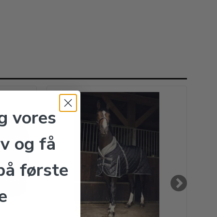
g vores
v og få
å første
e