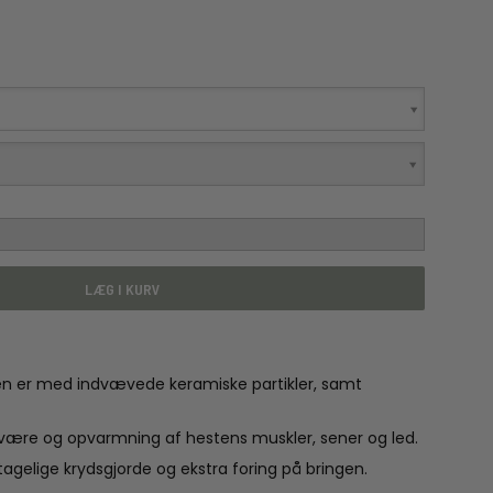
LÆG I KURV
n er med indvævede keramiske partikler, samt
elvære og opvarmning af hestens muskler, sener og led.
gelige krydsgjorde og ekstra foring på bringen.