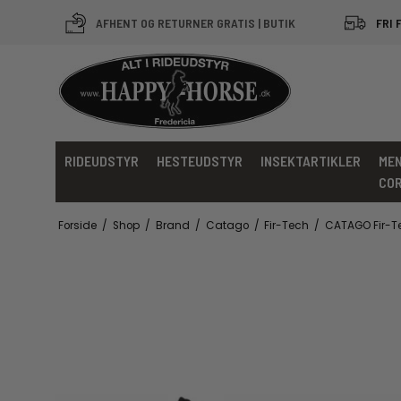
AFHENT OG RETURNER GRATIS | BUTIK
FRI 
RIDEUDSTYR
HESTEUDSTYR
INSEKTARTIKLER
MEN
CO
Forside
/
Shop
/
Brand
/
Catago
/
Fir-Tech
/
CATAGO Fir-T