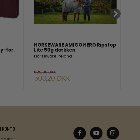
HORSEWARE AMIGO HERO Ripstop
HO
y-for.
Lite 50g dækken
120
Pon
Horseware Ireland
Hor
Van
629,00 DKK
503,20 DKK
64
N KONTO
Log ind