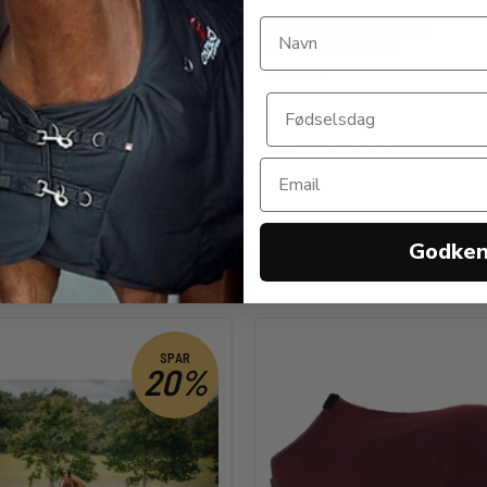
FIR-Tech hals til
CATAGO FIR-Tech
n
lændedækken
Catago
0 DKK
949,00 DKK
Godke
ANDRE KØBTE OGSÅ
SPAR
20%