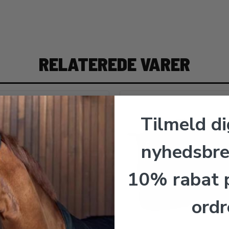
RELATEREDE VARER
Tilmeld di
nyhedsbre
10% rabat p
ordr