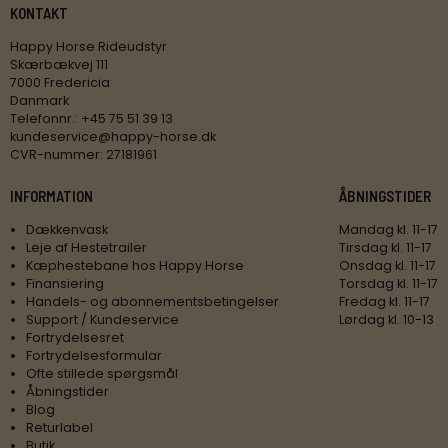
KONTAKT
Happy Horse Rideudstyr
Skærbækvej 111
7000 Fredericia
Danmark
Telefonnr.
:
+45 75 51 39 13
kundeservice@happy-horse.dk
CVR-nummer
:
27181961
INFORMATION
ÅBNINGSTIDER
Dækkenvask
Mandag kl. 11-17
Leje af Hestetrailer
Tirsdag kl. 11-17
Kæphestebane hos Happy Horse
Onsdag kl. 11-17
Finansiering
Torsdag kl. 11-17
Handels- og abonnementsbetingelser
Fredag kl. 11-17
Support / Kundeservice
Lørdag kl. 10-13
Fortrydelsesret
Fortrydelsesformular
Ofte stillede spørgsmål
Åbningstider
Blog
Returlabel
Butik