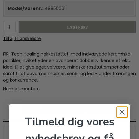
Model/Varenr.:
49850001
LÆG I KURV
Tilføj til ønskeliste
FIR-Tech Healing nakkestøttet, med indvævede keramiske
partikler, hvilket yder en avanceret dobbeltvirkende effekt.
Ideel til at give øget velvære, mindske restitutionsperioder
samt til at opvarme muskler, sener og led - under træningen
og konkurrence.
Nem at montere
RELATEREDE VARER
Tilmeld dig vores
nyhedsbrev og få