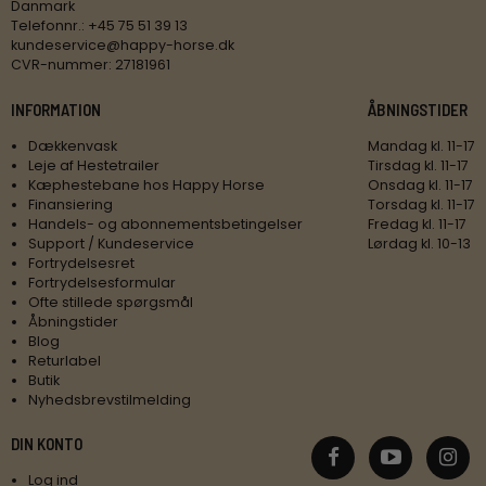
Danmark
Telefonnr.
:
+45 75 51 39 13
kundeservice@happy-horse.dk
CVR-nummer
:
27181961
INFORMATION
ÅBNINGSTIDER
Dækkenvask
Mandag kl. 11-17
Leje af Hestetrailer
Tirsdag kl. 11-17
Kæphestebane hos Happy Horse
Onsdag kl. 11-17
Finansiering
Torsdag kl. 11-17
Handels- og abonnementsbetingelser
Fredag kl. 11-17
Support / Kundeservice
Lørdag kl. 10-13
Fortrydelsesret
Fortrydelsesformular
Ofte stillede spørgsmål
Åbningstider
Blog
Returlabel
Butik
Nyhedsbrevstilmelding
DIN KONTO
Log ind