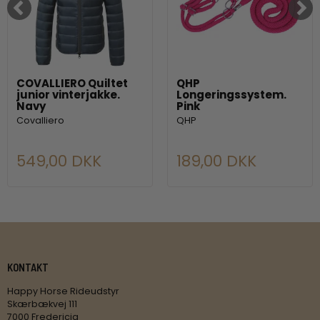
COVALLIERO Quiltet
QHP
junior vinterjakke.
Longeringssystem.
Navy
Pink
Covalliero
QHP
549,00 DKK
189,00 DKK
KONTAKT
Happy Horse Rideudstyr
Skærbækvej 111
7000 Fredericia