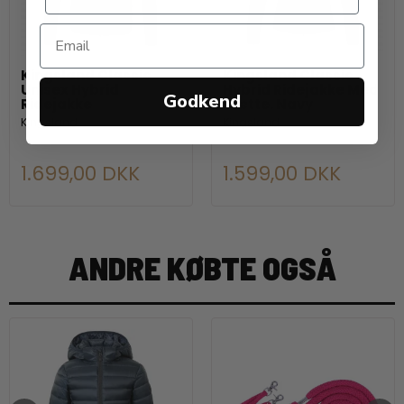
Kingsland Classic
Kingsland Classic
Unisex Hybrid
Hybrid Ridejakke Med
Godkend
Ridejakke
Hætte. Navy
Kingsland
Kingsland
1.699,00 DKK
1.599,00 DKK
ANDRE KØBTE OGSÅ