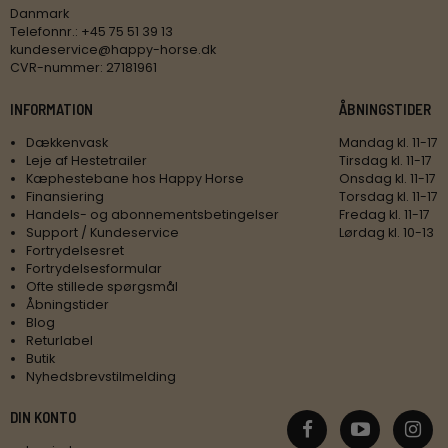
Danmark
Telefonnr.
:
+45 75 51 39 13
kundeservice@happy-horse.dk
CVR-nummer
:
27181961
INFORMATION
ÅBNINGSTIDER
Dækkenvask
Mandag kl. 11-17
Leje af Hestetrailer
Tirsdag kl. 11-17
Kæphestebane hos Happy Horse
Onsdag kl. 11-17
Finansiering
Torsdag kl. 11-17
Handels- og abonnementsbetingelser
Fredag kl. 11-17
Support / Kundeservice
Lørdag kl. 10-13
Fortrydelsesret
Fortrydelsesformular
Ofte stillede spørgsmål
Åbningstider
Blog
Returlabel
Butik
Nyhedsbrevstilmelding
DIN KONTO