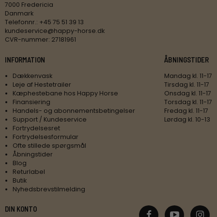
7000 Fredericia
Danmark
Telefonnr.
:
+45 75 51 39 13
kundeservice@happy-horse.dk
CVR-nummer
:
27181961
INFORMATION
ÅBNINGSTIDER
Dækkenvask
Mandag kl. 11-17
Leje af Hestetrailer
Tirsdag kl. 11-17
Kæphestebane hos Happy Horse
Onsdag kl. 11-17
Finansiering
Torsdag kl. 11-17
Handels- og abonnementsbetingelser
Fredag kl. 11-17
Support / Kundeservice
Lørdag kl. 10-13
Fortrydelsesret
Fortrydelsesformular
Ofte stillede spørgsmål
Åbningstider
Blog
Returlabel
Butik
Nyhedsbrevstilmelding
DIN KONTO