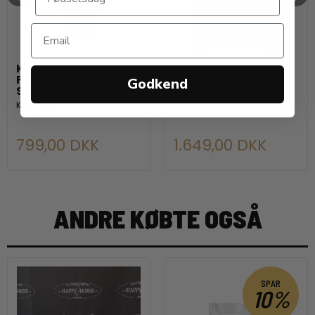
Kingsland Classic
Kingsland Classic
Fleece Jakke, Dame.
Unisex Jakke. Sort
Godkend
Sort
Kingsland
Kingsland
799,00 DKK
1.649,00 DKK
ANDRE KØBTE OGSÅ
SPAR
10%