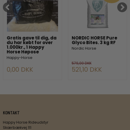
Gratis gave til dig, da
NORDIC HORSE Pure
du har købt for over
Glyco Bites. 3 kg RF
1.000kr., 1 Happy
Nordic Horse
Horse Høpose
Happy-Horse
579,00 DKK
0,00 DKK
521,10 DKK
KONTAKT
Happy Horse Rideudstyr
Skærbækvej 111