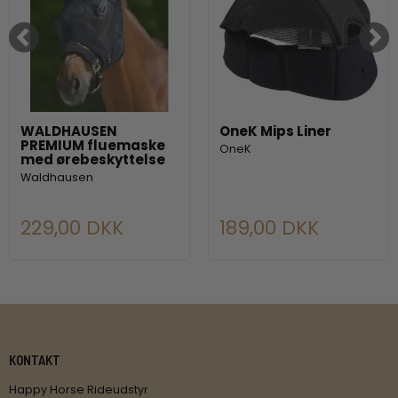
WALDHAUSEN
OneK Mips Liner
PREMIUM fluemaske
OneK
med ørebeskyttelse
Waldhausen
229,00 DKK
189,00 DKK
KONTAKT
Happy Horse Rideudstyr