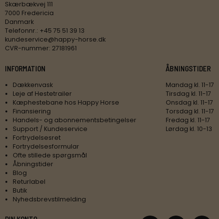
Skærbækvej 111
7000 Fredericia
Danmark
Telefonnr.
:
+45 75 51 39 13
kundeservice@happy-horse.dk
CVR-nummer
:
27181961
INFORMATION
ÅBNINGSTIDER
Dækkenvask
Mandag kl. 11-17
Leje af Hestetrailer
Tirsdag kl. 11-17
Kæphestebane hos Happy Horse
Onsdag kl. 11-17
Finansiering
Torsdag kl. 11-17
Handels- og abonnementsbetingelser
Fredag kl. 11-17
Support / Kundeservice
Lørdag kl. 10-13
Fortrydelsesret
Fortrydelsesformular
Ofte stillede spørgsmål
Åbningstider
Blog
Returlabel
Butik
Nyhedsbrevstilmelding