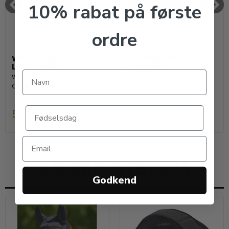
10% rabat på første
ordre
WALDHAUSEN
WALDHAUSEN
Longedelta
Longeline
Waldhausen
Waldhausen
Clips til longering
Longeringsline
59,00 DKK
119,00 DKK
ANDRE KØBTE OGSÅ
Godkend