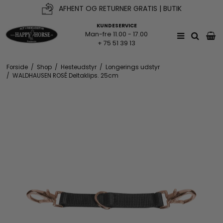
AFHENT OG RETURNER GRATIS | BUTIK
KUNDESERVICE
Man-fre 11.00 - 17.00
+ 75 51 39 13
Forside
/
Shop
/
Hesteudstyr
/
Longerings udstyr
/
WALDHAUSEN ROSÉ Deltaklips. 25cm