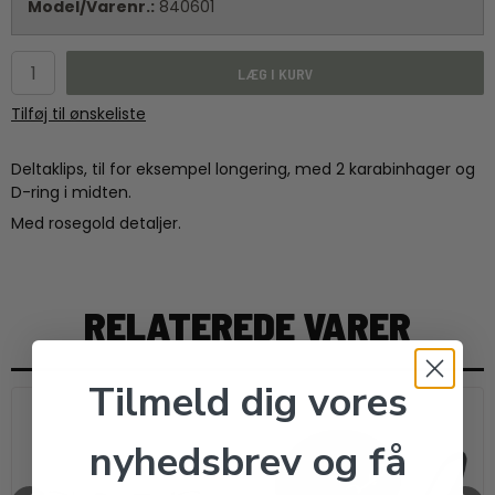
Model/Varenr.:
840601
LÆG I KURV
Tilføj til ønskeliste
Deltaklips, til for eksempel longering, med 2 karabinhager og
D-ring i midten.
Med rosegold detaljer.
RELATEREDE VARER
Tilmeld dig vores
nyhedsbrev og få