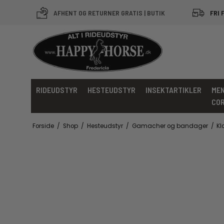
AFHENT OG RETURNER GRATIS | BUTIK
FRI 
RIDEUDSTYR
HESTEUDSTYR
INSEKTARTIKLER
MEN
CO
Forside
/
Shop
/
Hesteudstyr
/
Gamacher og bandager
/
Kl