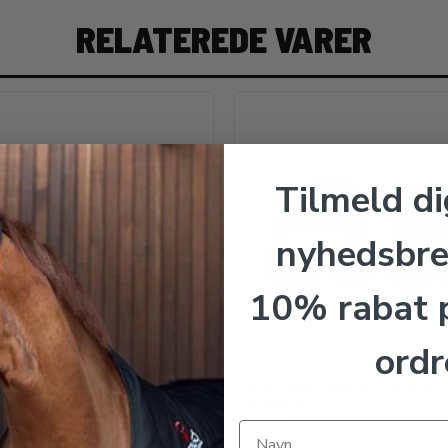
RELATEREDE VARER
Tilmeld di
nyhedsbre
10% rabat p
ordr
USEN Klokker med
WALDHAUSEN Anatomisk
kind
Klokker
sen
Waldhausen