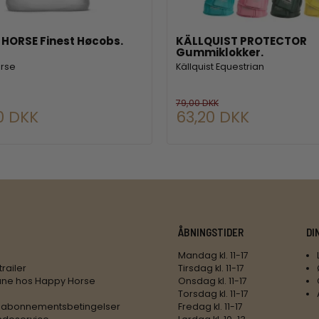
HORSE Finest Høcobs.
KÄLLQUIST PROTECTOR
Gummiklokker.
orse
Källquist Equestrian
79,00 DKK
0 DKK
63,20 DKK
ÅBNINGSTIDER
DI
Mandag kl. 11-17
trailer
Tirsdag kl. 11-17
ne hos Happy Horse
Onsdag kl. 11-17
Torsdag kl. 11-17
 abonnementsbetingelser
Fredag kl. 11-17