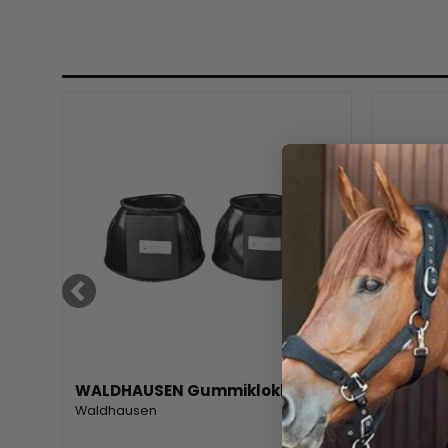
WALDHAUSEN Gummiklokker.
WALDHA
lammes
Waldhausen
Waldhau