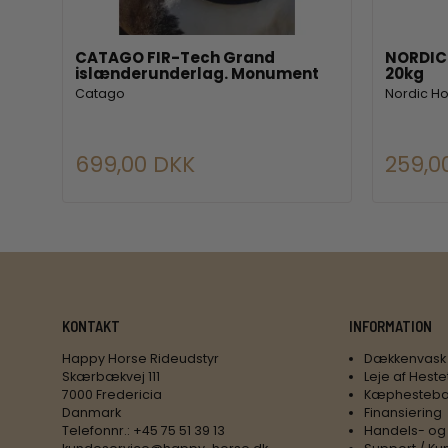
CATAGO FIR-Tech Grand
NORDIC 
islænderunderlag. Monument
20kg
Catago
Nordic H
699,00 DKK
259,0
KONTAKT
INFORMATION
Happy Horse Rideudstyr
Dækkenvask
Skærbækvej 111
Leje af Heste
7000 Fredericia
Kæphesteba
Danmark
Finansiering
Telefonnr.
:
+45 75 51 39 13
Handels- og