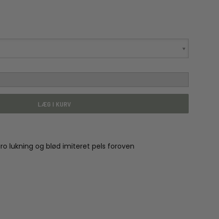
LÆG I KURV
 lukning og blød imiteret pels foroven