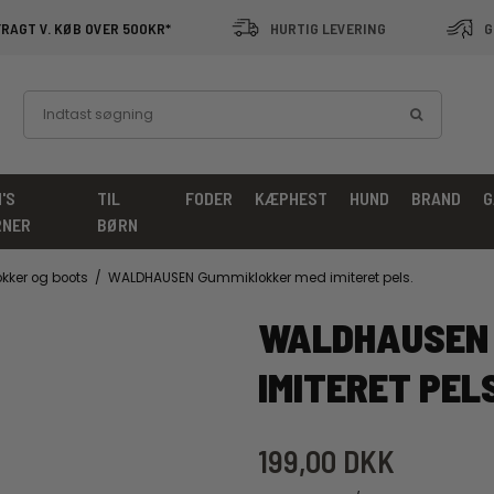
FRAGT V. KØB OVER 500KR*
HURTIG LEVERING
G
'S
TIL
FODER
KÆPHEST
HUND
BRAND
G
RNER
BØRN
okker og boots
/
WALDHAUSEN Gummiklokker med imiteret pels.
WALDHAUSEN 
IMITERET PEL
199,00 DKK