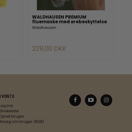
WALDHAUSEN PREMIUM
NOR
fluemaske med ørebeskyttelse
500
Waldhausen
Nord
229,00 DKK
10
N KONTO
Log ind
Ønskeliste
Opret bruger
Ansøg om bruger (B2B)