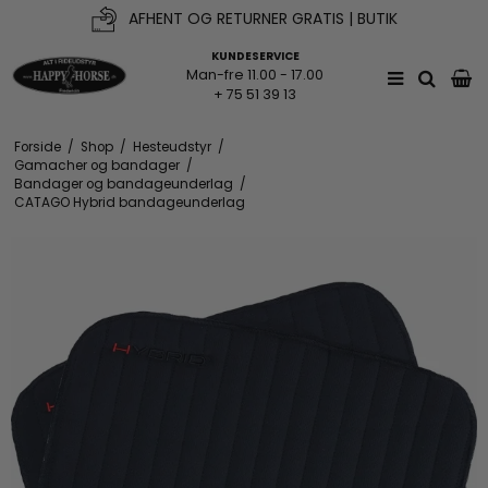
AFHENT OG RETURNER GRATIS | BUTIK
FRI FRAGT V. KØB OVER 500KR*
KUNDESERVICE
Man-fre 11.00 - 17.00
+ 75 51 39 13
Forside
/
Shop
/
Hesteudstyr
/
Gamacher og bandager
/
Bandager og bandageunderlag
/
CATAGO Hybrid bandageunderlag