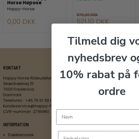
Horse Høpose
Happy-Horse
579,00 DKK
0,00 DKK
521,10 DKK
Tilmeld dig v
nyhedsbrev o
KONTAKT
10% rabat på f
Happy Horse Rideudstyr
Skærbækvej 111
ordre
7000 Fredericia
Danmark
Telefonnr.
:
+45 75 51 39 13
kundeservice@happy-horse.dk
CVR-nummer
:
27181961
INFORMATION
ÅBNINGSTIDER
Dækkenvask
Mandag kl. 11-17