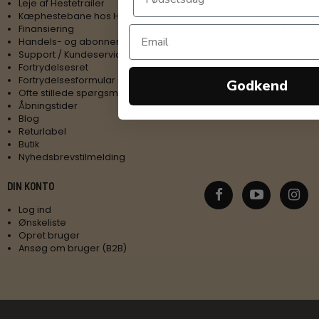
Leje af Hestetrailer
Tirsdag kl. 11-17
Kæphestebane hos Happy Horse
Onsdag kl. 11-17
Finansiering
Torsdag kl. 11-17
Handels- og abonnementsbetingelser
Fredag kl. 11-17
Support / Kundeservice
Lørdag kl. 10-13
Fortrydelsesret
Fortrydelsesformular
Godkend
Ofte stillede spørgsmål
Åbningstider
Blog
Returlabel
Butik
Nyhedsbrevstilmelding
DIN KONTO
Log ind
Ønskeliste
Opret bruger
Ansøg om bruger (B2B)