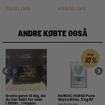
119,00 DKK
499,00 DKK
ANDRE KØBTE OGSÅ
SPAR
10%
Gratis gave til dig, da
NORDIC HORSE Pure
du har købt for over
Glyco Bites. 3 kg RF
1.000kr., 1 Happy
Nordic Horse