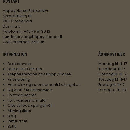
KONTAKT
Happy Horse Rideudstyr
Skærbækvej 111
7000 Fredericia
Danmark
Telefonnr.
:
+45 75 51 39 13
kundeservice@happy-horse.dk
CVR-nummer
:
27181961
INFORMATION
ÅBNINGSTIDER
Dækkenvask
Mandag kl. 11-17
Leje af Hestetrailer
Tirsdag kl. 11-17
Kæphestebane hos Happy Horse
Onsdag kl. 11-17
Finansiering
Torsdag kl. 11-17
Handels- og abonnementsbetingelser
Fredag kl. 11-17
Support / Kundeservice
Lørdag kl. 10-13
Fortrydelsesret
Fortrydelsesformular
Ofte stillede spørgsmål
Åbningstider
Blog
Returlabel
Butik