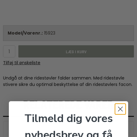
Model/Varenr.:
15923
LÆG I KURV
Tilføj til ønskeliste
Undgå at dine ridestøvler falder sammen. Med ridestøvle
stivere sikre du optimal beskyttelse af din ridestøvlers facon.
RELATEREDE VARER
Tilmeld dig vores
nyhedsbrev og få