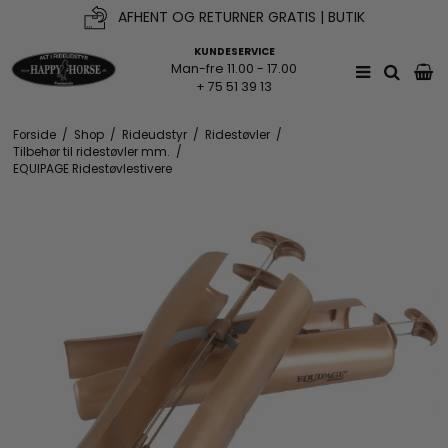
AFHENT OG RETURNER GRATIS | BUTIK
KUNDESERVICE
Man-fre 11.00 - 17.00
+ 75 51 39 13
Forside
/
Shop
/
Rideudstyr
/
Ridestøvler
/
Tilbehør til ridestøvler mm.
/
EQUIPAGE Ridestøvlestivere