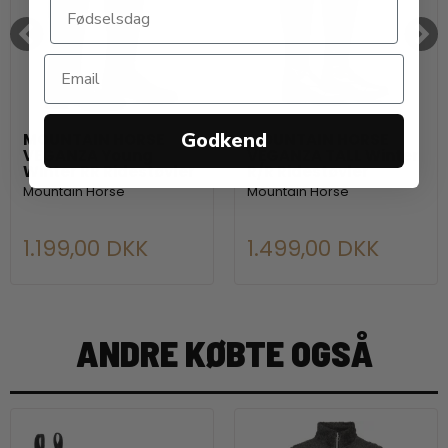
Godkend
MOUNTAIN HORSE
MOUNTAIN HORSE
VEGANZA Young
VEGANZA TALL Winter
Winter RR Ridestøvler
R/R Ridestøvler
Mountain Horse
Mountain Horse
1.199,00 DKK
1.499,00 DKK
ANDRE KØBTE OGSÅ