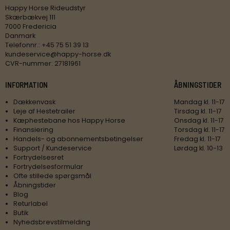
Happy Horse Rideudstyr
Skærbækvej 111
7000 Fredericia
Danmark
Telefonnr.
:
+45 75 51 39 13
kundeservice@happy-horse.dk
CVR-nummer
:
27181961
INFORMATION
ÅBNINGSTIDER
Dækkenvask
Mandag kl. 11-17
Leje af Hestetrailer
Tirsdag kl. 11-17
Kæphestebane hos Happy Horse
Onsdag kl. 11-17
Finansiering
Torsdag kl. 11-17
Handels- og abonnementsbetingelser
Fredag kl. 11-17
Support / Kundeservice
Lørdag kl. 10-13
Fortrydelsesret
Fortrydelsesformular
Ofte stillede spørgsmål
Åbningstider
Blog
Returlabel
Butik
Nyhedsbrevstilmelding