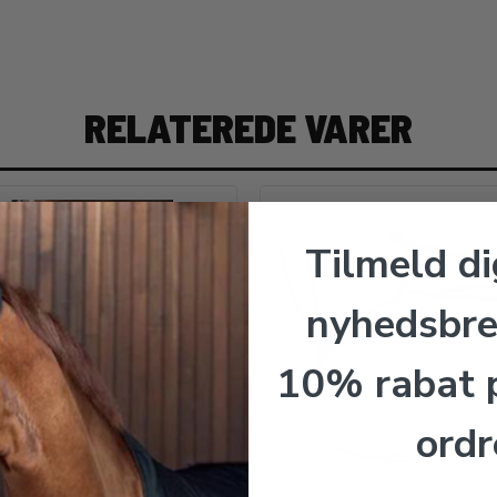
RELATEREDE VARER
Tilmeld di
nyhedsbre
10% rabat p
ordr