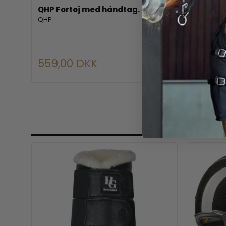
m.
QHP Fortøj med håndtag. Sort
HORSEGU
QHP
HorseGu
559,00 DKK
229,0