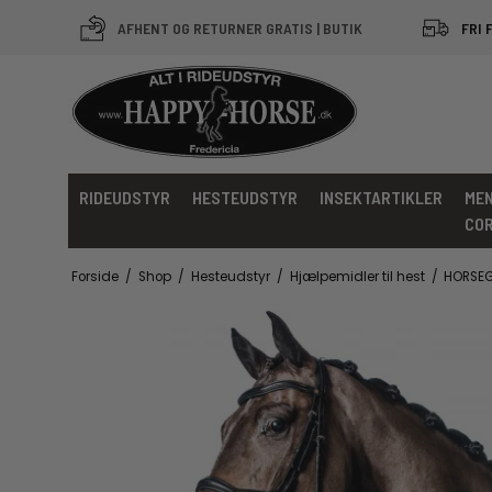
AFHENT OG RETURNER GRATIS | BUTIK
FRI 
RIDEUDSTYR
HESTEUDSTYR
INSEKTARTIKLER
MEN
CO
Forside
/
Shop
/
Hesteudstyr
/
Hjælpemidler til hest
/
HORSEGU