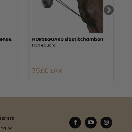
ense.
HORSEGUARD Elastikchambon
QHP
HorseGuard
QHP
79,00 DKK
18
N KONTO
Log ind