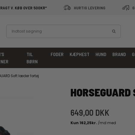
FRAGT V. KØB OVER 500KR*
HURTIG LEVERING
G
'S
TIL
FODER
KÆPHEST
HUND
BRAND
G
RNER
BØRN
ARD Soft læder fortøj
HORSEGUARD 
649,00 DKK