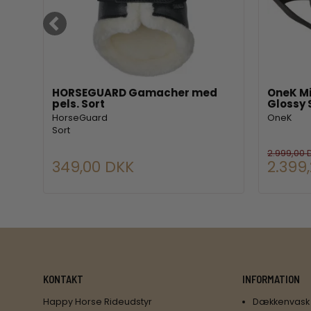
p
HORSEGUARD Gamacher med
OneK Mi
pels. Sort
Glossy 
HorseGuard
OneK
Sort
2.999,00 
349,00 DKK
2.399
KONTAKT
INFORMATION
Happy Horse Rideudstyr
Dækkenvask