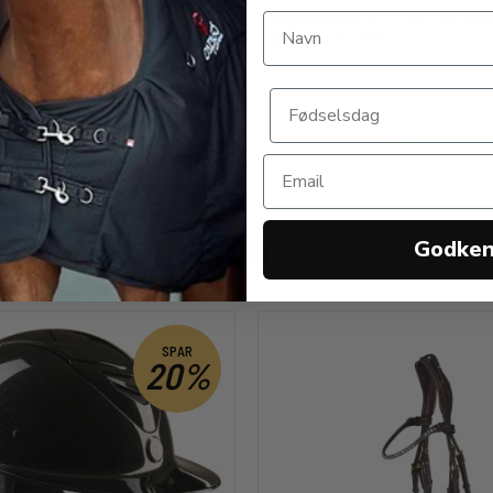
ARD martingal. Sort
HORSEGUARD CHEVAL fe
punkts fortøj.
ard
HorseGuard
0 DKK
699,00 DKK
ANDRE KØBTE OGSÅ
Godke
SPAR
20%