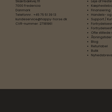
Skærbækvej 111
Leje af Heste
7000 Fredericia
Kæphesteba
Danmark
Finansiering
Telefonnr.
:
+45 75 51 39 13
Handels- og
kundeservice@happy-horse.dk
Support / Ku
CVR-nummer
:
27181961
Fortrydelses
Fortrydelses
Ofte stilled
Åbningstider
Blog
Returlabel
Butik
Nyhedsbrevs