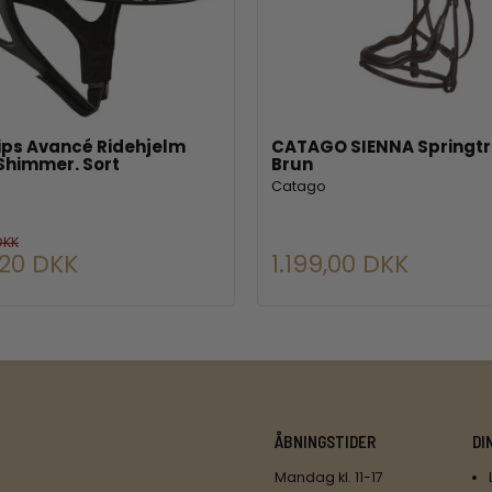
ps Avancé Ridehjelm
CATAGO SIENNA Springtr
Shimmer. Sort
Brun
Catago
DKK
,20 DKK
1.199,00 DKK
ÅBNINGSTIDER
DI
Mandag kl. 11-17