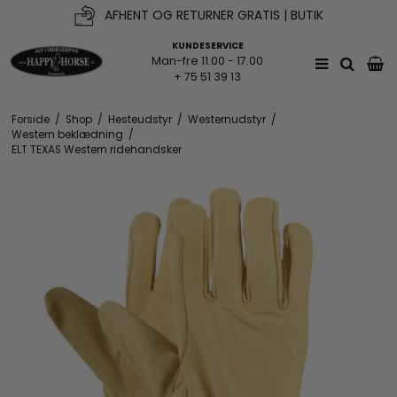
AFHENT OG RETURNER GRATIS | BUTIK
KUNDESERVICE
Man-fre 11.00 - 17.00
+ 75 51 39 13
Forside
/
Shop
/
Hesteudstyr
/
Westernudstyr
/
Western beklædning
/
ELT TEXAS Western ridehandsker