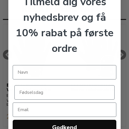
Tilmeld dig vores
RELATEREDE VARER
nyhedsbrev og få
10% rabat på første
ordre
ELT ALL-ROUNDER
ELT METROPOLITAN
Vinterridehandsker
Børne ridehandske
ELT
ELT
Vinter Ridehandsker m.
bling
209,00 DKK
159,00 DKK
Godkend