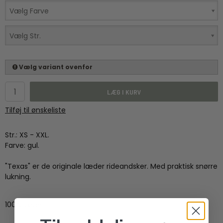
Vælg Farve
Vælg Str.
Vælg variant ovenfor
LÆG I KURV
Tilføj til ønskeliste
Str.: XS - XXL.
Farve: gul.
"Texas" er de originale læder rideandsker. Med praktisk snørre
lukning.
100% læder