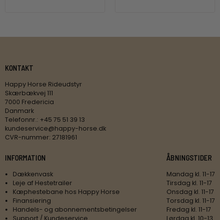
KONTAKT
Happy Horse Rideudstyr
Skærbækvej 111
7000 Fredericia
Danmark
Telefonnr.
:
+45 75 51 39 13
kundeservice@happy-horse.dk
CVR-nummer
:
27181961
INFORMATION
ÅBNINGSTIDER
Dækkenvask
Mandag kl. 11-17
Leje af Hestetrailer
Tirsdag kl. 11-17
Kæphestebane hos Happy Horse
Onsdag kl. 11-17
Finansiering
Torsdag kl. 11-17
Handels- og abonnementsbetingelser
Fredag kl. 11-17
Support / Kundeservice
Lørdag kl. 10-13