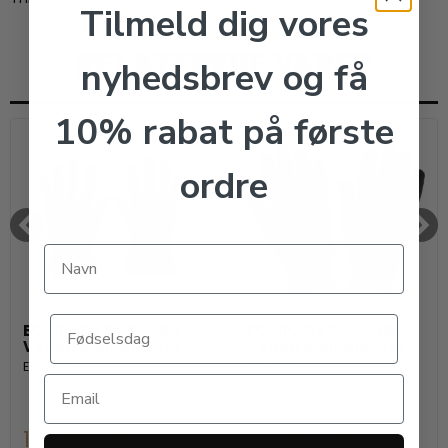
Tilmeld dig vores
RELATEREDE VARER
nyhedsbrev og få
10% rabat på første
ordre
EQUIPAGE SUSANNA
EQUIPAGE SAVANNA
Vinterridehandsker
Vinterridehandsker
Equipage
Equipage
169,00 DKK
149,00 DKK