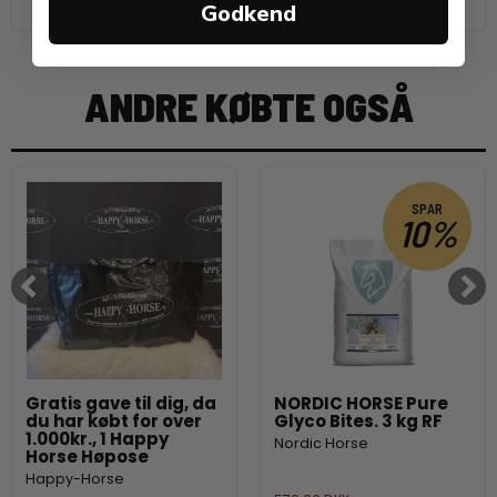
Godkend
ANDRE KØBTE OGSÅ
SPAR
10%
Gratis gave til dig, da
NORDIC HORSE Pure
du har købt for over
Glyco Bites. 3 kg RF
1.000kr., 1 Happy
Nordic Horse
Horse Høpose
Happy-Horse