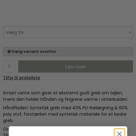
Vælg Str
Vælg variant ovenfor
LÆG I KURV
Tilføj til ønskeliste
Smart vante som giver et ekstremt godt greb om tøjlen,
mens den holder hånden og fingrene varme i vinterkulden.
Håndfladen: Syntetisk greb med 40% PU-belægning & 60%
poly stof, forstærket med syntetisk materiale for et bedre
greb.
Oversiden af hånden: Softshell med 100% poly. Foret med
Thinsulate.