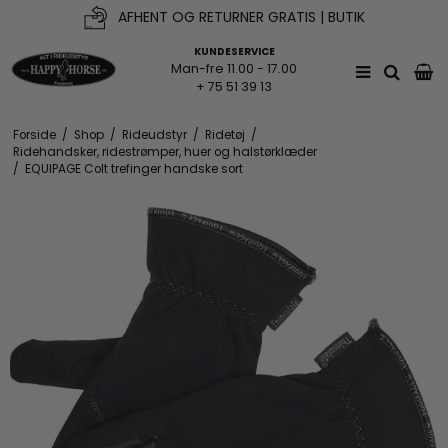
AFHENT OG RETURNER GRATIS | BUTIK
KUNDESERVICE
Man-fre 11.00 - 17.00
+ 75 51 39 13
Forside
/
Shop
/
Rideudstyr
/
Ridetøj
/
Ridehandsker, ridestrømper, huer og halstørklæder
/
EQUIPAGE Colt trefinger handske sort