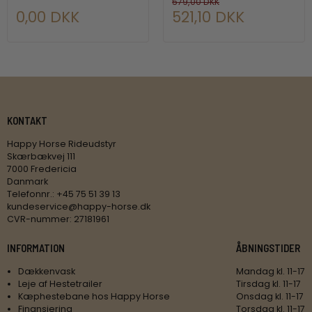
579,00 DKK
0,00 DKK
521,10 DKK
KONTAKT
Happy Horse Rideudstyr
Skærbækvej 111
7000 Fredericia
Danmark
Telefonnr.
:
+45 75 51 39 13
kundeservice@happy-horse.dk
CVR-nummer
:
27181961
INFORMATION
ÅBNINGSTIDER
Dækkenvask
Mandag kl. 11-17
Leje af Hestetrailer
Tirsdag kl. 11-17
Kæphestebane hos Happy Horse
Onsdag kl. 11-17
Finansiering
Torsdag kl. 11-17