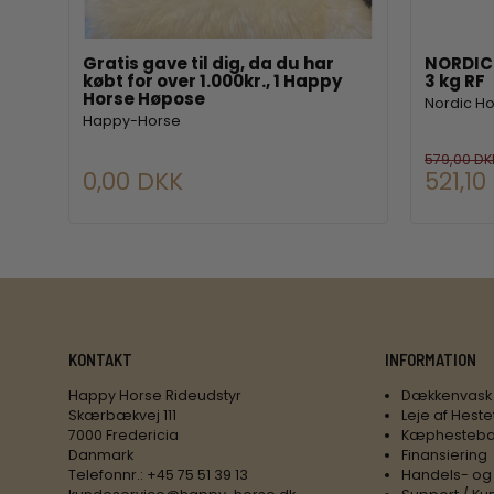
Gratis gave til dig, da du har
NORDIC 
købt for over 1.000kr., 1 Happy
3 kg RF
Horse Høpose
Nordic H
Happy-Horse
579,00 DK
0,00 DKK
521,10
KONTAKT
INFORMATION
Happy Horse Rideudstyr
Dækkenvask
Skærbækvej 111
Leje af Heste
7000 Fredericia
Kæphesteba
Danmark
Finansiering
Telefonnr.
:
+45 75 51 39 13
Handels- og