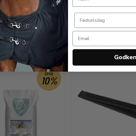
0 DKK
249,00 DKK
ANDRE KØBTE OGSÅ
Godke
SPAR
10%