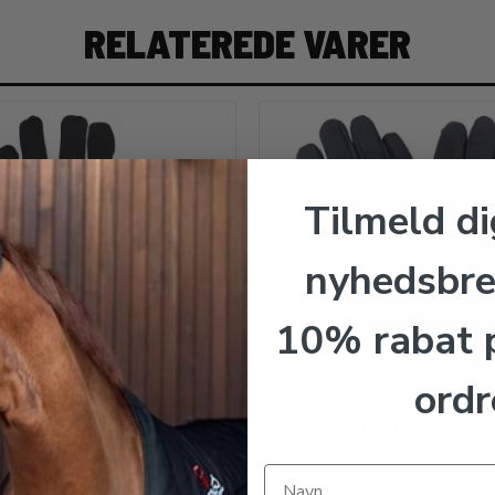
RELATEREDE VARER
Tilmeld di
nyhedsbre
10% rabat p
ordr
E Elette handske
CATAGO Elite handske
one
Catago