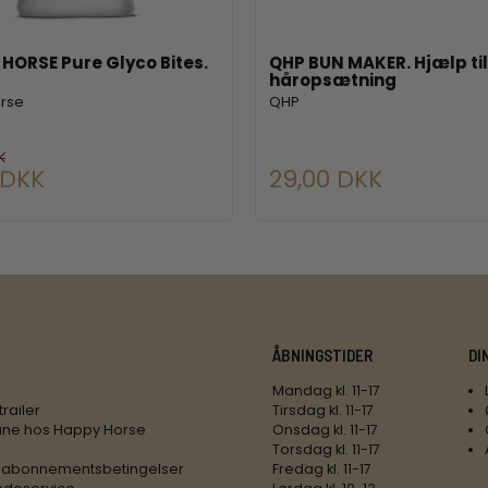
HORSE Pure Glyco Bites.
QHP BUN MAKER. Hjælp til
håropsætning
orse
QHP
K
 DKK
29,00 DKK
ÅBNINGSTIDER
DI
Mandag kl. 11-17
trailer
Tirsdag kl. 11-17
ne hos Happy Horse
Onsdag kl. 11-17
Torsdag kl. 11-17
 abonnementsbetingelser
Fredag kl. 11-17