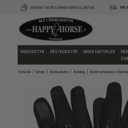
AFHENT OG RETURNER GRATIS | BUTIK
FRI 
RIDEUDSTYR
HESTEUDSTYR
INSEKTARTIKLER
MEN
CO
Forside
/
Shop
/
Rideudstyr
/
Ridetøj
/
Ridehandsker, ridestr