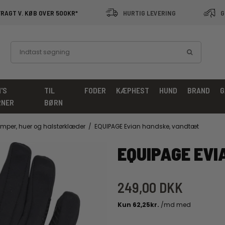
FRAGT V. KØB OVER 500KR*
HURTIG LEVERING
G
'S
TIL
FODER
KÆPHEST
HUND
BRAND
G
RNER
BØRN
ømper, huer og halstørklæder
/
EQUIPAGE Evian handske, vandtæt
EQUIPAGE EV
249,00 DKK