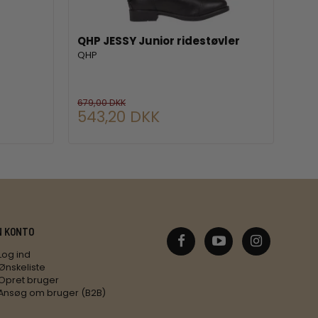
QHP JESSY Junior ridestøvler
NOR
3 k
QHP
Nord
679,00 DKK
599,
543,20 DKK
53
N KONTO
Log ind
Ønskeliste
Opret bruger
Ansøg om bruger (B2B)