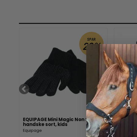
R
SPAR
%
20%
EQUIPAGE Mini Magic Non Slip
EQUIPAG
handske sort, kids
m/silik
Equipage
Equipage