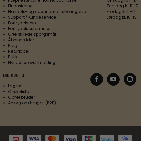
Kæphestebane hos Happy Horse
Onsdag kl. 11-17
Finansiering
Torsdag kl. 11-17
Handels- og abonnementsbetingelser
Fredag kl. 11-17
Support / Kundeservice
Lørdag kl. 10-13
Fortrydelsesret
Fortrydelsesformular
Ofte stillede spørgsmål
Åbningstider
Blog
Returlabel
Butik
Nyhedsbrevstilmelding
DIN KONTO
Log ind
Ønskeliste
Opret bruger
Ansøg om bruger (B2B)