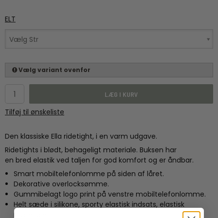
ELT
Vælg Str
Vælg variant ovenfor
LÆG I KURV
Tilføj til ønskeliste
Den klassiske Ella ridetight, i en varm udgave.
Ridetights i blødt, behageligt materiale. Buksen har
en bred elastik ved taljen for god komfort og er åndbar.
Smart mobiltelefonlomme på siden af låret.
Dekorative overlocksømme.
Gummibelagt logo print på venstre mobiltelefonlomme.
Helt sæde i silikone, sporty elastisk indsats, elastisk
materiale.