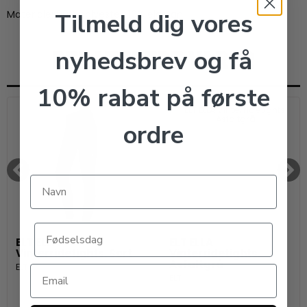
Tilmeld dig vores
Materiale: 90% polyester, 10% elastan.
RELATEREDE VARER
nyhedsbrev og få
10% rabat på første
ordre
ELT ELLA
ELT ELLA
Vinterridetights. Sort
Vinterridetights.
Asfaltgrå
ELT
ELT