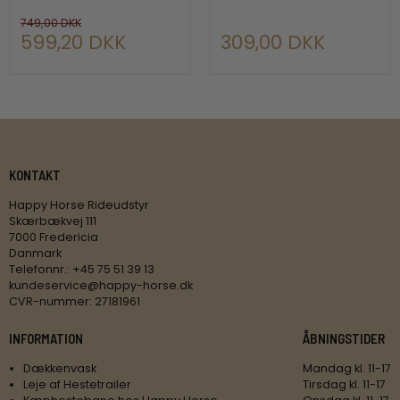
749,00 DKK
599,20 DKK
309,00 DKK
KONTAKT
Happy Horse Rideudstyr
Skærbækvej 111
7000 Fredericia
Danmark
Telefonnr.
:
+45 75 51 39 13
kundeservice@happy-horse.dk
CVR-nummer
:
27181961
INFORMATION
ÅBNINGSTIDER
Dækkenvask
Mandag kl. 11-17
Leje af Hestetrailer
Tirsdag kl. 11-17