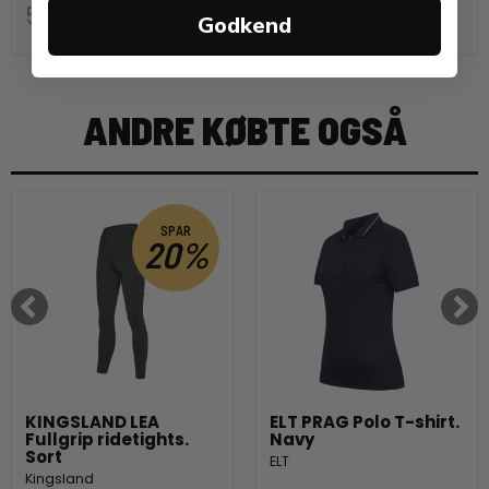
529,00 DKK
529,00 DKK
Godkend
ANDRE KØBTE OGSÅ
SPAR
20%
KINGSLAND LEA
ELT PRAG Polo T-shirt.
Fullgrip ridetights.
Navy
Sort
ELT
Kingsland