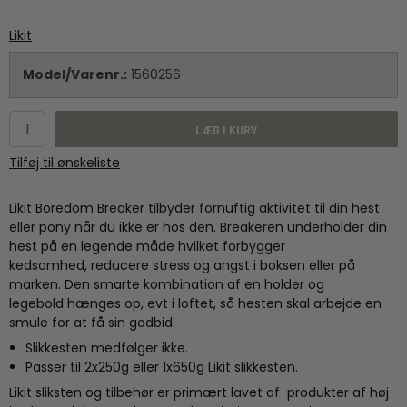
Likit
Model/Varenr.:
1560256
LÆG I KURV
Tilføj til ønskeliste
Likit Boredom Breaker tilbyder fornuftig aktivitet til din hest
eller pony når du ikke er hos den. Breakeren underholder din
hest på en legende måde hvilket forbygger
kedsomhed, reducere stress og angst i boksen eller på
marken. Den smarte kombination af en holder og
legebold hænges op, evt i loftet, så hesten skal arbejde en
smule for at få sin godbid.
Slikkesten medfølger ikke.
Passer til 2x250g eller 1x650g Likit slikkesten.
Likit sliksten og tilbehør er primært lavet af produkter af høj