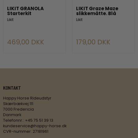
LIKIT GRANOLA
LIKIT Graze Maze
Starterkit
slikkemåtte. Blå
Likit
Likit
469,00 DKK
179,00 DKK
KONTAKT
Happy Horse Rideudstyr
Skærbækvej 111
7000 Fredericia
Danmark
Telefonnr.
:
+45 75 51 39 13
kundeservice@happy-horse.dk
CVR-nummer
:
27181961