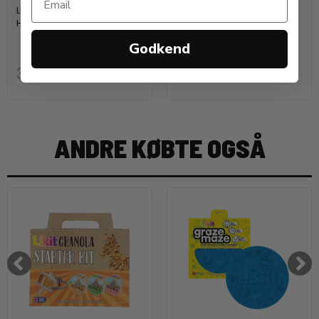
Likit
Likit
Holder til sliksten
Godkend
369,00 DKK
179,00 DKK
ANDRE KØBTE OGSÅ