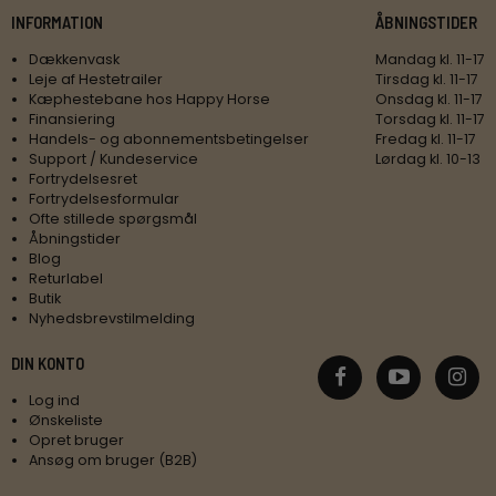
INFORMATION
ÅBNINGSTIDER
Dækkenvask
Mandag kl. 11-17
Leje af Hestetrailer
Tirsdag kl. 11-17
Kæphestebane hos Happy Horse
Onsdag kl. 11-17
Finansiering
Torsdag kl. 11-17
Handels- og abonnementsbetingelser
Fredag kl. 11-17
Support / Kundeservice
Lørdag kl. 10-13
Fortrydelsesret
Fortrydelsesformular
Ofte stillede spørgsmål
Åbningstider
Blog
Returlabel
Butik
Nyhedsbrevstilmelding
DIN KONTO
Log ind
Ønskeliste
Opret bruger
Ansøg om bruger (B2B)