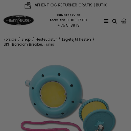
AFHENT OG RETURNER GRATIS | BUTIK
KUNDESERVICE
Man-fre 11.00 - 17.00
+ 75 51 39 13
Forside
/
Shop
/
Hesteudstyr
/
Legetøj til hesten
/
LIKIT Boredom Breaker. Turkis