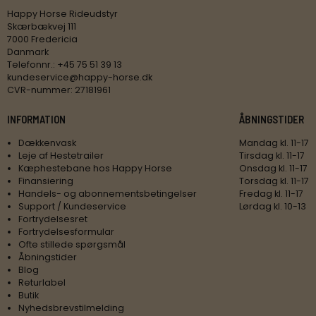
Happy Horse Rideudstyr
Skærbækvej 111
7000 Fredericia
Danmark
Telefonnr.
:
+45 75 51 39 13
kundeservice@happy-horse.dk
CVR-nummer
:
27181961
INFORMATION
ÅBNINGSTIDER
Dækkenvask
Mandag kl. 11-17
Leje af Hestetrailer
Tirsdag kl. 11-17
Kæphestebane hos Happy Horse
Onsdag kl. 11-17
Finansiering
Torsdag kl. 11-17
Handels- og abonnementsbetingelser
Fredag kl. 11-17
Support / Kundeservice
Lørdag kl. 10-13
Fortrydelsesret
Fortrydelsesformular
Ofte stillede spørgsmål
Åbningstider
Blog
Returlabel
Butik
Nyhedsbrevstilmelding