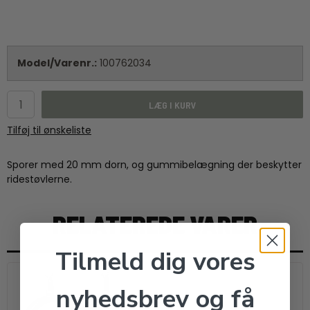
Model/Varenr.:
100762034
LÆG I KURV
Tilføj til ønskeliste
Sporer med 20 mm dorn, og gummibelægning der beskytter
ridestøvlerne.
RELATEREDE VARER
Tilmeld dig vores
nyhedsbrev og få