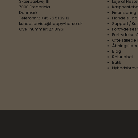
Skærbækvej 111
Leje af Heste
7000 Fredericia
Kæphesteba
Danmark
Finansiering
Telefonnr.
:
+45 75 51 39 13
Handels- og
kundeservice@happy-horse.dk
Support / Ku
CVR-nummer
:
27181961
Fortrydelses
Fortrydelses
Ofte stilled
Åbningstider
Blog
Returlabel
Butik
Nyhedsbrevs