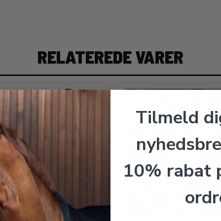
RELATEREDE VARER
Tilmeld di
nyhedsbre
10% rabat p
ordr