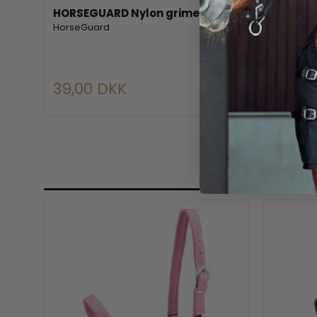
HORSEGUARD Nylon grime
HORSEG
HorseGuard
HorseGu
39,00 DKK
139,0