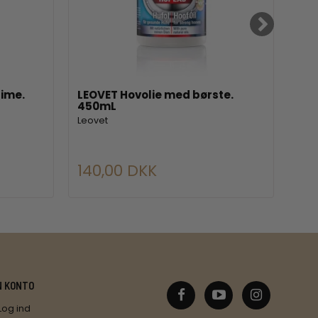
ime.
LEOVET Hovolie med børste.
HOR
450mL
Hor
Leovet
140,00 DKK
11
N KONTO
Log ind