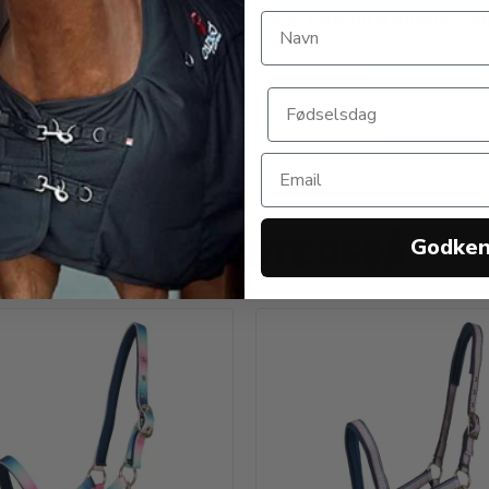
UARD Mesh grime
WALDHAUSEN Allergi-ven
grime
ard
Waldhausen
0 DKK
69,00 DKK
ANDRE KØBTE OGSÅ
Godke