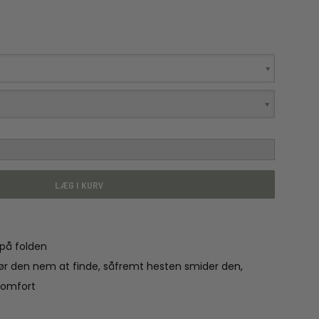
LÆG I KURV
 på folden
 gør den nem at finde, såfremt hesten smider den,
komfort