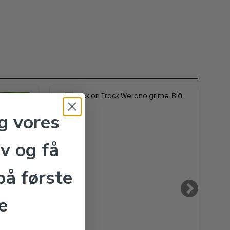
g vores
v og få
å første
e