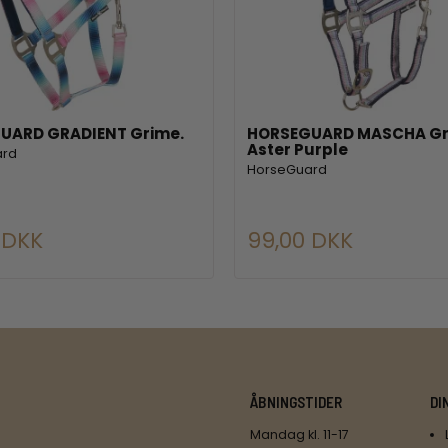
UARD GRADIENT Grime.
HORSEGUARD MASCHA Gr
Aster Purple
ard
HorseGuard
0 DKK
99,00 DKK
ÅBNINGSTIDER
DI
Mandag kl. 11-17