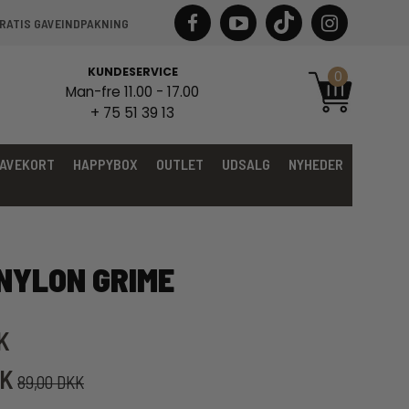
RATIS GAVEINDPAKNING
KUNDESERVICE
0
Man-fre 11.00 - 17.00
+ 75 51 39 13
AVEKORT
HAPPYBOX
OUTLET
UDSALG
NYHEDER
NYLON GRIME
K
KK
89,00 DKK