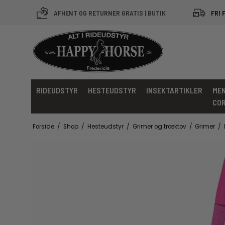
AFHENT OG RETURNER GRATIS | BUTIK
FRI 
RIDEUDSTYR
HESTEUDSTYR
INSEKTARTIKLER
MEN
CO
Forside
/
Shop
/
Hesteudstyr
/
Grimer og træktov
/
Grimer
/