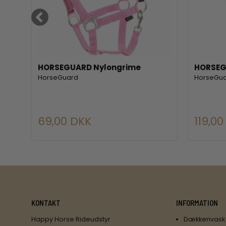
er.
HORSEGUARD Nylongrime
HORSEG
HorseGuard
HorseGu
69,00 DKK
119,0
KONTAKT
INFORMATION
Happy Horse Rideudstyr
Dækkenvask