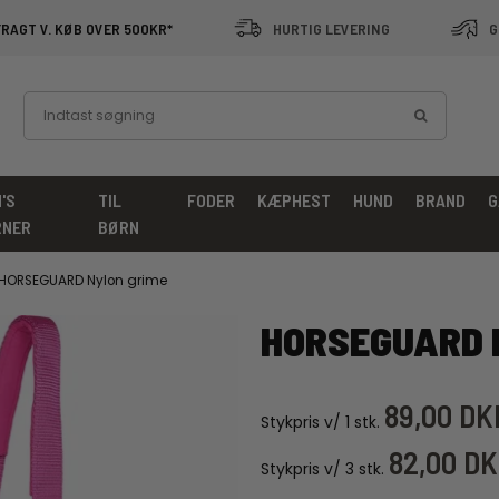
FRAGT V. KØB OVER 500KR*
HURTIG LEVERING
G
'S
TIL
FODER
KÆPHEST
HUND
BRAND
G
RNER
BØRN
HORSEGUARD Nylon grime
HORSEGUARD 
89,00 DK
Stykpris v/ 1 stk.
82,00 D
Stykpris v/ 3 stk.