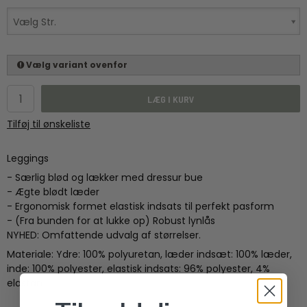
Vælg Str.
Vælg variant ovenfor
LÆG I KURV
Tilføj til ønskeliste
Leggings
-
Særlig
blød
og lækker
med
dressur
bue
-
Ægte blødt læder
-
Ergonomisk formet
elastisk
indsats til
perfekt pasform
-
(
Fra bunden
for at lukke
op
)
Robust
lynlås
NYHED
:
Omfattende
udvalg af størrelser.
Materiale:
Ydre
: 100%
polyuretan
, læder
indsæt:
100%
læder,
inde
:
100% polyester,
elastisk
indsats
:
96
% polyester,
4
%
elastan