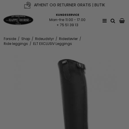
AFHENT OG RETURNER GRATIS | BUTIK
FRI FRAGT V. KØB OVER 500KR*
KUNDESERVICE
Man-fre 11.00 - 17.00
+ 75 51 39 13
Forside
/
Shop
/
Rideudstyr
/
Ridestøvler
/
Ride leggings
/
ELT EXCLUSIV Leggings