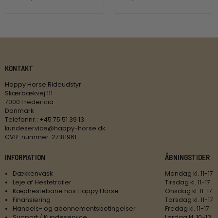
KONTAKT
Happy Horse Rideudstyr
Skærbækvej 111
7000 Fredericia
Danmark
Telefonnr.
:
+45 75 51 39 13
kundeservice@happy-horse.dk
CVR-nummer
:
27181961
INFORMATION
ÅBNINGSTIDER
Dækkenvask
Mandag kl. 11-17
Leje af Hestetrailer
Tirsdag kl. 11-17
Kæphestebane hos Happy Horse
Onsdag kl. 11-17
Finansiering
Torsdag kl. 11-17
Handels- og abonnementsbetingelser
Fredag kl. 11-17
Support / Kundeservice
Lørdag kl. 10-13