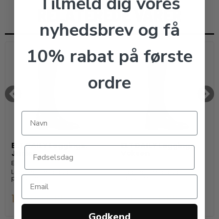
Tilmeld dig vores
RELATEREDE VARER
nyhedsbrev og få
10% rabat på første
ordre
ELT DAILY Leggings.
ELT DAILY Leggings.
Junior
Voksen
ELT
ELT
Leggings med god
Leggings med god
pasform.
pasform.
199,00 DKK
249,00 DKK
Godkend