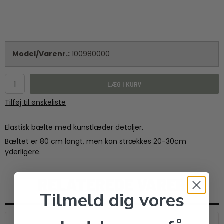
Model/Varenr.:
100980000
LÆG I KURV
Tilføj til ønskeliste
Elastisk bælte med kunstlæder detaljer.
Bæltet er 80 cm langt, men kan strækkes 20-30cm
yderligere.
RELATEREDE VARER
Tilmeld dig vores