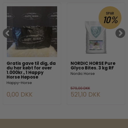
SPAR
10%
Gratis gave til dig, da
NORDIC HORSE Pure
du har købt for over
Glyco Bites. 3 kg RF
1.000kr., 1 Happy
Nordic Horse
Horse Høpose
Happy-Horse
579,00 DKK
0,00 DKK
521,10 DKK