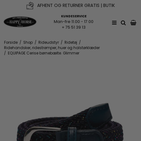
AFHENT OG RETURNER GRATIS | BUTIK
KUNDESERVICE
Man-fre 11.00 - 17.00
+ 75 51 39 13
Forside
/
Shop
/
Rideudstyr
/
Ridetøj
/
Ridehandsker, ridestrømper, huer og halstørklæder
/
EQUIPAGE Cerise børnebælte. Glimmer