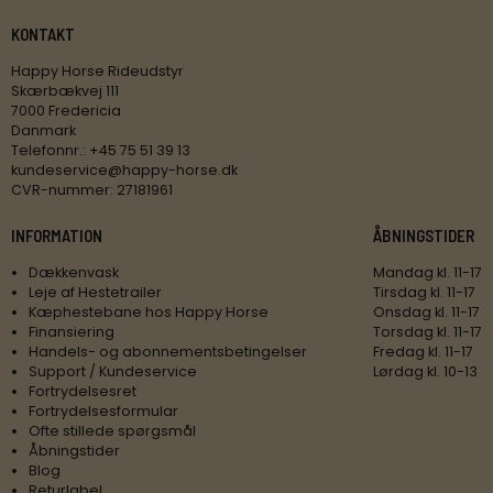
KONTAKT
Happy Horse Rideudstyr
Skærbækvej 111
7000 Fredericia
Danmark
Telefonnr.
:
+45 75 51 39 13
kundeservice@happy-horse.dk
CVR-nummer
:
27181961
INFORMATION
ÅBNINGSTIDER
Dækkenvask
Mandag kl. 11-17
Leje af Hestetrailer
Tirsdag kl. 11-17
Kæphestebane hos Happy Horse
Onsdag kl. 11-17
Finansiering
Torsdag kl. 11-17
Handels- og abonnementsbetingelser
Fredag kl. 11-17
Support / Kundeservice
Lørdag kl. 10-13
Fortrydelsesret
Fortrydelsesformular
Ofte stillede spørgsmål
Åbningstider
Blog
Returlabel